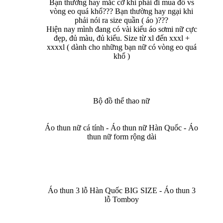
Bạn thường hay mắc cỡ khi phải đi mua đồ vs
vòng eo quá khổ??? Bạn thường hay ngại khi
phải nói ra size quần ( áo )???
Hiện nay mình đang có vài kiểu áo sơmi nữ cực
đẹp, đủ màu, đủ kiểu. Size từ xl đến xxxl +
xxxxl ( dành cho những bạn nữ có vòng eo quá
khổ )
Bộ đồ thể thao nữ
Áo thun nữ cá tính - Áo thun nữ Hàn Quốc - Áo
thun nữ form rộng dài
Áo thun 3 lỗ Hàn Quốc BIG SIZE - Áo thun 3
lỗ Tomboy