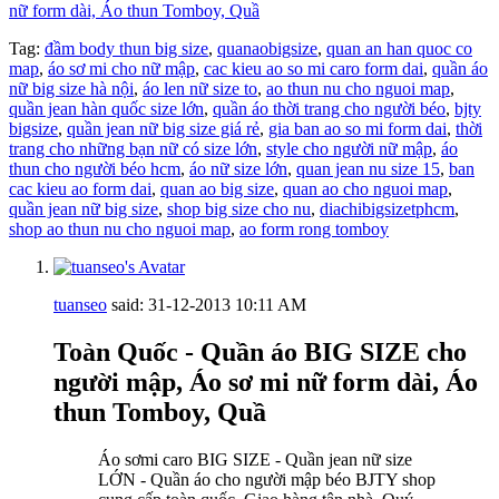
nữ form dài, Áo thun Tomboy, Quầ
Tag:
đầm body thun big size
,
quanaobigsize
,
quan an han quoc co
map
,
áo sơ mi cho nữ mập
,
cac kieu ao so mi caro form dai
,
quần áo
nữ big size hà nội
,
áo len nữ size to
,
ao thun nu cho nguoi map
,
quần jean hàn quốc size lớn
,
quần áo thời trang cho người béo
,
bjty
bigsize
,
quần jean nữ big size giá rẻ
,
gia ban ao so mi form dai
,
thời
trang cho những bạn nữ có size lớn
,
style cho người nữ mập
,
áo
thun cho người béo hcm
,
áo nữ size lớn
,
quan jean nu size 15
,
ban
cac kieu ao form dai
,
quan ao big size
,
quan ao cho nguoi map
,
quần jean nữ big size
,
shop big size cho nu
,
diachibigsizetphcm
,
shop ao thun nu cho nguoi map
,
ao form rong tomboy
tuanseo
said:
31-12-2013
10:11 AM
Toàn Quốc - Quần áo BIG SIZE cho
người mập, Áo sơ mi nữ form dài, Áo
thun Tomboy, Quầ
Áo sơmi caro BIG SIZE - Quần jean nữ size
LỚN - Quần áo cho người mập béo BJTY shop