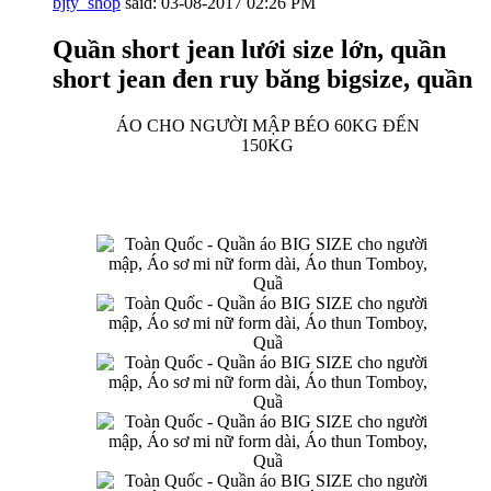
bjty_shop
said:
03-08-2017
02:26 PM
Quần short jean lưới size lớn, quần
short jean đen ruy băng bigsize, quần
ÁO CHO NGƯỜI MẬP BÉO 60KG ĐẾN
150KG