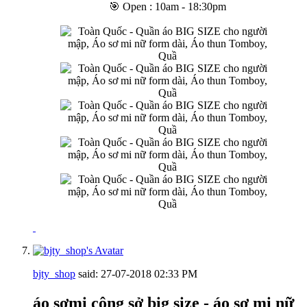
🎯 Open : 10am - 18:30pm
bjty_shop
said:
27-07-2018
02:33 PM
áo sơmi công sở big size - áo sơ mi nữ