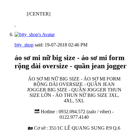
[
/CENTER]
bjty_shop
said:
19-07-2018
02:46 PM
áo sơ mi nữ big size - áo sơ mi form
rộng dài oversize - quần jean jogger
ÁO SƠ MI NỮ BIG SIZE - ÁO SƠ MI FORM
RỘNG DÀI OVERSIZE - QUẦN JEAN
JOGGER BIG SIZE - QUẦN JOGGER THUN
SIZE LỚN - ÁO THUN NỮ BIG SIZE 3XL,
4XL, 5XL
🔜 Hotline : 0932.094.572 (zalo / viber) -
0122.977.4140
🏡 Cơ sở : 351/1C LÊ QUANG SUNG P.9 Q.6