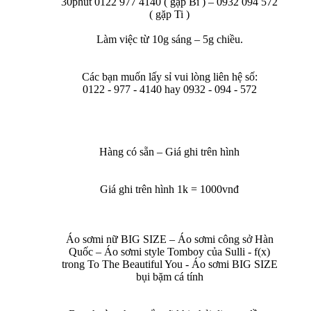
30phút 0122 977 4140 ( gặp Bi ) – 0932 094 572
( gặp Ti )
Làm việc từ 10g sáng – 5g chiều.
Các bạn muốn lấy sỉ vui lòng liên hệ số:
0122 - 977 - 4140 hay 0932 - 094 - 572
Hàng có sẵn – Giá ghi trên hình
Giá ghi trên hình 1k = 1000vnđ
Áo sơmi nữ BIG SIZE – Áo sơmi công sở Hàn
Quốc – Áo sơmi style Tomboy của Sulli - f(x)
trong To The Beautiful You - Áo sơmi BIG SIZE
bụi bặm cá tính