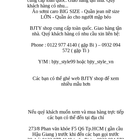
cung cấp toàn quốc. Giao hàng tận nhà. Quý
khách hàng có nhu...
Áo sơmi caro BIG SIZE - Quần jean nữ size
LỚN - Quần áo cho người mập béo
BJTY shop cung cấp toàn quốc. Giao hàng tận
nhà. Quý khách hàng có nhu cầu xin liên hệ:
Phone : 0122 977 4140 ( gặp Bi ) – 0932 094
572 ( gặp Ti )
Y!M : bjty_style99 hoặc bjty_style_vn
Các bạn có thể ghé web BJTY shop để xem
nhiều mẫu hơn
Nếu quý khách muốn xem và mua hàng trực tiếp
các bạn có thể đến tại địa chỉ
273/8 Phan văn khỏe F5 Q6 Tp.HCM ( gần cầu
Hậu Giang ) trước khi đến các bạn gọi trước