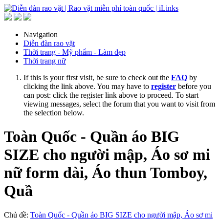
Navigation
Diễn đàn rao vặt
Thời trang - Mỹ phẩm - Làm đẹp
Thời trang nữ
If this is your first visit, be sure to check out the
FAQ
by
clicking the link above. You may have to
register
before you
can post: click the register link above to proceed. To start
viewing messages, select the forum that you want to visit from
the selection below.
Toàn Quốc - Quần áo BIG
SIZE cho người mập, Áo sơ mi
nữ form dài, Áo thun Tomboy,
Quầ
Chủ đề:
Toàn Quốc - Quần áo BIG SIZE cho người mập, Áo sơ mi