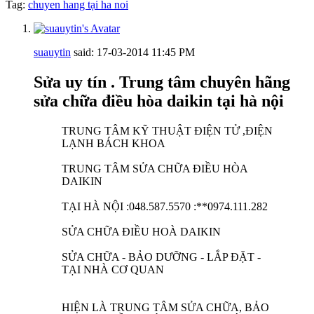
Tag:
chuyen hang tại ha noi
suauytin
said:
17-03-2014
11:45 PM
Sửa uy tín . Trung tâm chuyên hãng
sửa chữa điều hòa daikin tại hà nội
TRUNG TÂM KỸ THUẬT ĐIỆN TỬ ,ĐIỆN
LẠNH BÁCH KHOA
TRUNG TÂM SỬA CHỮA ĐIỀU HÒA
DAIKIN
TẠI HÀ NỘI :048.587.5570 :**0974.111.282
SỬA CHỮA ĐIỀU HOÀ DAIKIN
SỬA CHỮA - BẢO DƯỠNG - LẮP ĐẶT -
TẠI NHÀ CƠ QUAN
HIỆN LÀ TRUNG TÂM SỬA CHỮA, BẢO