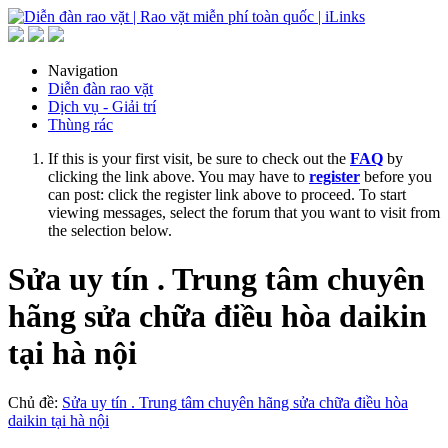
Navigation
Diễn đàn rao vặt
Dịch vụ - Giải trí
Thùng rác
If this is your first visit, be sure to check out the
FAQ
by
clicking the link above. You may have to
register
before you
can post: click the register link above to proceed. To start
viewing messages, select the forum that you want to visit from
the selection below.
Sửa uy tín . Trung tâm chuyên
hãng sửa chữa điều hòa daikin
tại hà nội
Chủ đề:
Sửa uy tín . Trung tâm chuyên hãng sửa chữa điều hòa
daikin tại hà nội