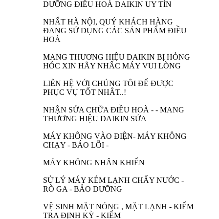
DƯỠNG ĐIỀU HOÀ DAIKIN UY TÍN
NHẤT HÀ NỘI, QUÝ KHÁCH HÀNG
ĐANG SỬ DỤNG CÁC SẢN PHẨM ĐIỀU
HOÀ
MANG THƯƠNG HIỆU DAIKIN BỊ HỎNG
HÓC XIN HÃY NHẤC MÁY VUI LÒNG
LIÊN HỆ VỚI CHÚNG TÔI ĐỂ ĐƯỢC
PHỤC VỤ TỐT NHÂT..!
NHẬN SỬA CHỮA ĐIỀU HOÀ - - MANG
THƯƠNG HIỆU DAIKIN SỬA
MÁY KHÔNG VÀO ĐIỆN- MÁY KHÔNG
CHẠY - BÁO LỖI -
MÁY KHÔNG NHÂN KHIỂN
SỬ LÝ MÁY KÉM LẠNH CHẨY NƯỚC -
RÒ GA - BẢO DƯỠNG
VỆ SINH MẶT NÓNG , MẶT LẠNH - KIỂM
TRA ĐỊNH KỲ - KIỂM