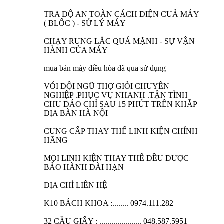
TRA ĐỘ AN TOÀN CÁCH ĐIỆN CUẢ MÁY
( BLỐC ) - SỬ LÝ MÁY
CHẠY RUNG LẮC QUÁ MẶNH - SỰ VẬN
HÀNH CỦA MÁY
mua bán máy điều hòa đã qua sử dụng
VÓI ĐỘI NGŨ THỢ GIỎI CHUYÊN
NGHIỆP .PHỤC VỤ NHANH .TẬN TÌNH
CHU ĐÁO CHỈ SAU 15 PHÚT TRÊN KHẮP
ĐỊA BÀN HÀ NỘI
CUNG CẤP THAY THẾ LINH KIỆN CHÍNH
HÃNG
MỌI LINH KIỆN THAY THẾ ĐỀU ĐƯỢC
BẢO HÀNH DÀI HẠN
ĐỊA CHỈ LIÊN HỆ
K10 BÁCH KHOA :........ 0974.111.282
32 CẦU GIẤY : ..................... 048.587.5951