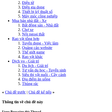
Điện tử
Điện gia dụng
Thiết bị kỹ thuật số
Máy móc công nghiệp
Mua bán nhà đất - Xe
Bất động sản - Nhà đất
Chợ xe
Nội ngoại thất
Rao vặt tổng hợp
Tuyển dụng - Việc làm
Quảng cáo website
Thế giới game
Rao vặt khác
Dịch vụ - Giải trí
Du lịch - Giải trí
Tư vấn du học - Tuyển sinh
Siêu thị vật nuôi - Cây cảnh
Địa điểm ăn uống
Thùng rác
«
Chủ đề trước
|
Chủ đề kế tiếp
»
Thông tin về chủ đề này
Users Browsing this Thread