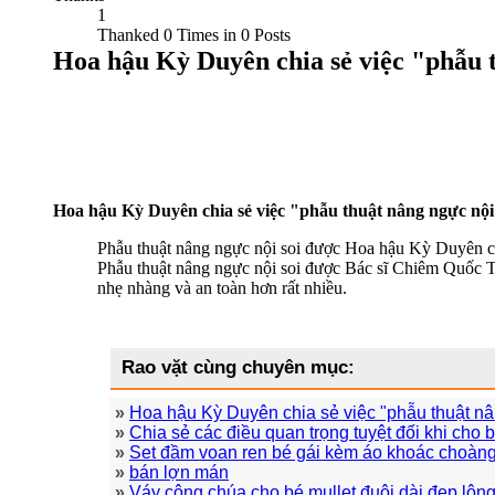
1
Thanked 0 Times in 0 Posts
Hoa hậu Kỳ Duyên chia sẻ việc "phẫu t
Hoa hậu Kỳ Duyên chia sẻ việc "phẫu thuật nâng ngực nội 
Phẫu thuật nâng ngực nội soi được Hoa hậu Kỳ Duyên 
Phẫu thuật nâng ngực nội soi được Bác sĩ Chiêm Quốc T
nhẹ nhàng và an toàn hơn rất nhiều.
Rao vặt cùng chuyên mục
:
»
Hoa hậu Kỳ Duyên chia sẻ việc "phẫu thuật nâ
»
Chia sẻ các điều quan trọng tuyệt đối khi cho 
»
Set đầm voan ren bé gái kèm áo khoác choàng
»
bán lợn mán
»
Váy công chúa cho bé mullet đuôi dài đẹp lộng