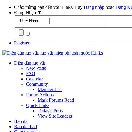
Chào mừng bạn đến vói iLinks. Hãy
Đăng nhập
hoặc
Đăng K
Đăng Nhập
▼
Remember Me?
Register
Diễn đàn rao vặt
New Posts
FAQ
Calendar
Community
Member List
Forum Actions
Mark Forums Read
Quick Links
Today's Posts
View Site Leaders
Bao da
Bao da iPad
Cam cavet xe