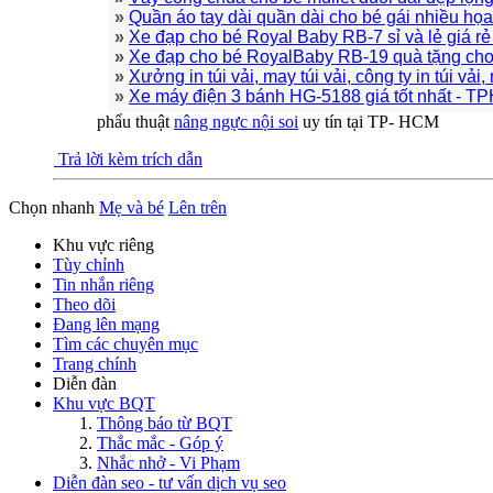
»
Quần áo tay dài quần dài cho bé gái nhiều họa 
»
Xe đạp cho bé Royal Baby RB-7 sỉ và lẻ giá rẻ
»
Xe đạp cho bé RoyalBaby RB-19 quà tặng ch
»
Xưởng in túi vải, may túi vải, công ty in túi vải, 
»
Xe máy điện 3 bánh HG-5188 giá tốt nhất - 
phẩu thuật
nâng ngực nội soi
uy tín tại TP- HCM
Trả lời kèm trích dẫn
Chọn nhanh
Mẹ và bé
Lên trên
Khu vực riêng
Tùy chỉnh
Tin nhắn riêng
Theo dõi
Đang lên mạng
Tìm các chuyên mục
Trang chính
Diễn đàn
Khu vực BQT
Thông báo từ BQT
Thắc mắc - Góp ý
Nhắc nhở - Vi Phạm
Diễn đàn seo - tư vấn dịch vụ seo