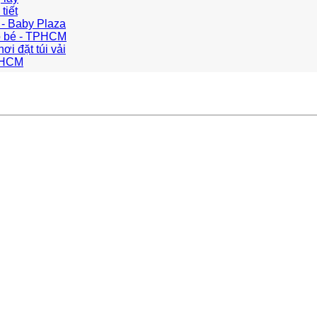
tiết
 - Baby Plaza
o bé - TPHCM
nơi đặt túi vải
TPHCM