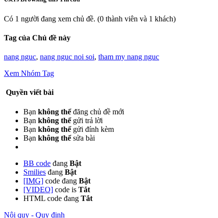
Có 1 người đang xem chủ đề.
(0 thành viên và 1 khách)
Tag của Chủ đề này
nang nguc
,
nang nguc noi soi
,
tham my nang nguc
Xem Nhóm Tag
Quyền viết bài
Bạn
không thể
đăng chủ đề mới
Bạn
không thể
gửi trả lời
Bạn
không thể
gửi đính kèm
Bạn
không thể
sửa bài
BB code
đang
Bật
Smilies
đang
Bật
[IMG]
code đang
Bật
[VIDEO]
code is
Tắt
HTML code đang
Tắt
Nội quy - Quy định