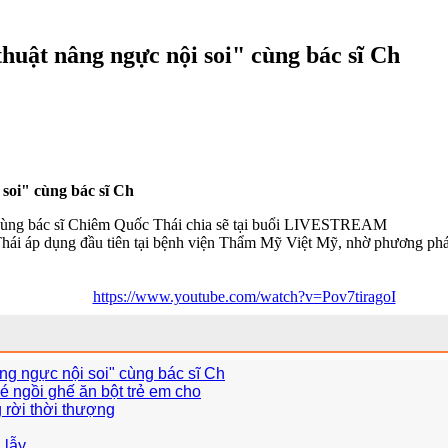
huật nâng ngực nội soi" cùng bác sĩ Ch
soi" cùng bác sĩ Ch
cùng bác sĩ Chiêm Quốc Thái chia sẽ tại buổi LIVESTREAM
hái áp dụng đầu tiên tại bệnh viện Thẩm Mỹ Việt Mỹ, nhờ phương phá
https://www.youtube.com/watch?v=Pov7tiragoI
ng ngực nội soi" cùng bác sĩ Ch
bé ngồi ghế ăn bột trẻ em cho
 rời thời thượng
 lẫy