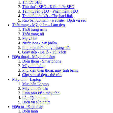
Tin tức SEO
Thủ thuật SEO - Kiến thức SEO
Tài nguyên SEO - Phần mềm SEO
Trao đổi liên kết - Chợ backlink
Rao bán domain - website - Dịch vụ seo
Thời trang - Mỹ phẩm - Làm đẹp
Thời trang nam
Thời trang nữ
Mẹ và bé
Nước hoa - Mỹ phẩm
Phụ kiện thời trang - trang sức
Giày dép - Ba lô - Túi xách
Điện thoại - Máy tính bảng
Điện thoại - Smartphone
Máy tính bảng
Phụ kiện điện thoại, máy tính bảng
Chợ sim số đẹp - thẻ cào
Máy tính - Laptop
Mua bán Laptop
Máy tính để bàn
Linh phụ kiện máy tính
Lắp đặt Internet
Dịch vụ sửa chữa
Điện tử - Điện máy
Điện lạnh