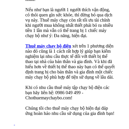
Nếu như bạn là người 1 người thích vận động,
có thói quen gìn sức khỏe, thì đừng bỏ qua dịch
vụ này. Thuê máy chạy còn rất tối ưu tài chính
khi người mua không nhất thiết phải bỏ ra nhiều
tiền 1 lần mà vẫn có thể trang bị 1 chiếc máy
chạy bộ như ý: Đa năng, hiện đại.
Thuê máy chạy bộ điện
xét trên 1 phương diện
nào đó cũng là 1 cách rất hợp lý giúp bạn kiểm
nghiệm lại nhu cầu thực tế đối với thiết bị thể
thao tại nhà của bản thân và gia đình. Và khi đã
hiểu hơn về thiết bị thể thao này bạn có thể quyết
định trang bị cho bản thân và gia đình một chiếc
máy chạy bộ phù hợp để tiện sử dụng về lâu dài.
Khi có nhu cầu thuê máy tập chạy bộ điện các
bạn hãy liên hệ: 0986 049 499 -
Chothuemaychaybo.com!
Chúng tôi cho thuê máy chạy bộ hiện đại đáp
ứng hoàn hảo nhu cầu sử dụng của gia đình bạn!