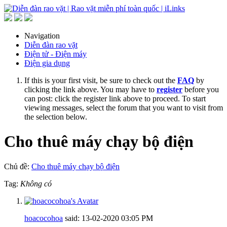
Navigation
Diễn đàn rao vặt
Điện tử - Điện máy
Điện gia dụng
If this is your first visit, be sure to check out the
FAQ
by
clicking the link above. You may have to
register
before you
can post: click the register link above to proceed. To start
viewing messages, select the forum that you want to visit from
the selection below.
Cho thuê máy chạy bộ điện
Chủ đề:
Cho thuê máy chạy bộ điện
Tag:
Không có
hoacocohoa
said:
13-02-2020
03:05 PM