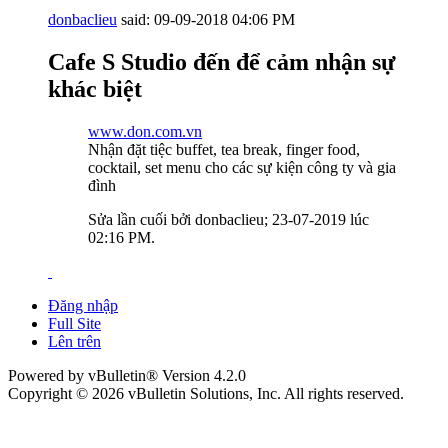
donbaclieu
said:
09-09-2018
04:06 PM
Cafe S Studio đến để cảm nhận sự
khác biệt
www.don.com.vn
Nhận đặt tiệc buffet, tea break, finger food,
cocktail, set menu cho các sự kiện công ty và gia
đình
Sửa lần cuối bởi donbaclieu; 23-07-2019 lúc
02:16 PM
.
Đăng nhập
Full Site
Lên trên
Powered by vBulletin® Version 4.2.0
Copyright © 2026 vBulletin Solutions, Inc. All rights reserved.