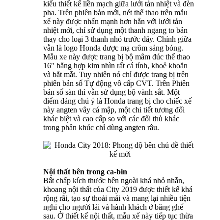
kiểu thiết kế liền mạch giữa lưới tản nhiệt và đèn
pha. Trên phiên bản mới, nét thể thao trên mẫu
xế này được nhấn mạnh hơn hẳn với lưới tản
nhiệt mới, chỉ sử dụng một thanh ngang to bản
thay cho loại 3 thanh nhỏ trước đây. Chính giữa
vẫn là logo Honda được mạ crôm sáng bóng.
Mẫu xe này được trang bị bộ mâm đúc thể thao
16" bằng hợp kim nhìn rất cá tính, khoẻ khoắn
và bắt mắt. Tuy nhiên nó chỉ được trang bị trên
phiên bản số Tự động vô cấp CVT. Trên Phiên
bản số sàn thì vẫn sử dụng bộ vành sắt. Một
điểm đáng chú ý là Honda trang bị cho chiếc xế
này angten vây cá mập, một chi tiết tương đối
khác biệt và cao cấp so với các đối thủ khác
trong phân khúc chỉ dùng angten râu.
Nội thất bên trong ca-bin
Bất chấp kích thước bên ngoài khá nhỏ nhắn,
khoang nội thất của City 2019 được thiết kế khá
rộng rãi, tạo sự thoải mái và mang lại nhiều tiện
nghi cho người lái và hành khách ở băng ghế
sau. Ở thiết kế nội thất, mẫu xế này tiếp tục thừa