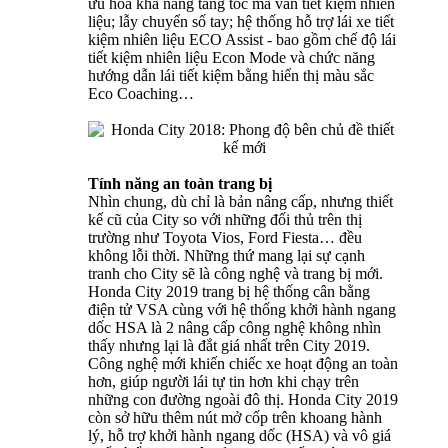
ưu hóa khả năng tăng tốc mà vẫn tiết kiệm nhiên
liệu; lẫy chuyển số tay; hệ thống hỗ trợ lái xe tiết
kiệm nhiên liệu ECO Assist - bao gồm chế độ lái
tiết kiệm nhiên liệu Econ Mode và chức năng
hướng dẫn lái tiết kiệm bằng hiển thị màu sắc
Eco Coaching…
Tính năng an toàn trang bị
Nhìn chung, dù chỉ là bản nâng cấp, nhưng thiết
kế cũ của City so với những đối thủ trên thị
trường như Toyota Vios, Ford Fiesta… đều
không lỗi thời. Những thứ mang lại sự cạnh
tranh cho City sẽ là công nghệ và trang bị mới.
Honda City 2019 trang bị hệ thống cân bằng
điện tử VSA cùng với hệ thống khởi hành ngang
dốc HSA là 2 nâng cấp công nghệ không nhìn
thấy nhưng lại là đắt giá nhất trên City 2019.
Công nghệ mới khiến chiếc xe hoạt động an toàn
hơn, giúp người lái tự tin hơn khi chạy trên
những con đường ngoài đô thị. Honda City 2019
còn sở hữu thêm nút mở cốp trên khoang hành
lý, hỗ trợ khởi hành ngang dốc (HSA) và vô giá