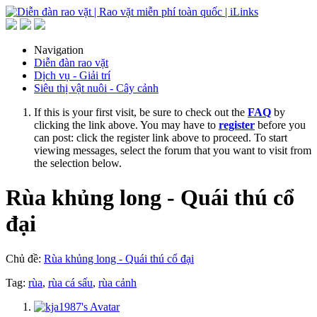
Navigation
Diễn đàn rao vặt
Dịch vụ - Giải trí
Siêu thị vật nuôi - Cây cảnh
If this is your first visit, be sure to check out the
FAQ
by
clicking the link above. You may have to
register
before you
can post: click the register link above to proceed. To start
viewing messages, select the forum that you want to visit from
the selection below.
Rùa khủng long - Quái thú cổ
đại
Chủ đề:
Rùa khủng long - Quái thú cổ đại
Tag:
rùa
,
rùa cá sấu
,
rùa cảnh