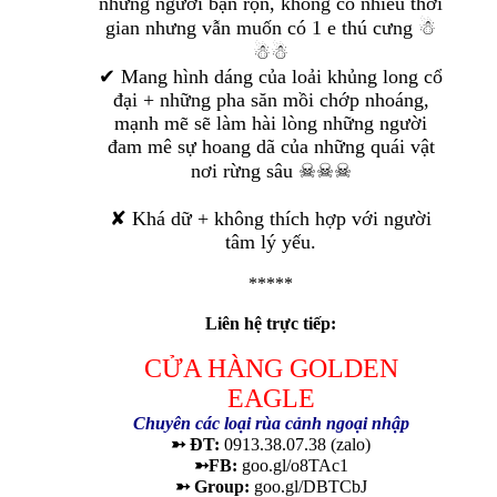
những người bận rộn, không có nhiều thời
gian nhưng vẫn muốn có 1 e thú cưng ☃
☃☃
✔ Mang hình dáng của loải khủng long cổ
đại + những pha săn mồi chớp nhoáng,
mạnh mẽ sẽ làm hài lòng những người
đam mê sự hoang dã của những quái vật
nơi rừng sâu ☠☠☠
✘ Khá dữ + không thích hợp với người
tâm lý yếu.
*****
Liên hệ trực tiếp:
CỬA HÀNG GOLDEN
EAGLE
Chuyên các loại rùa cảnh ngoại nhập
➳ ĐT:
0913.38.07.38 (zalo)
➳FB:
goo.gl/o8TAc1
➳ Group:
goo.gl/DBTCbJ