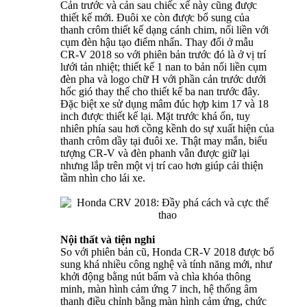
Cản trước và cản sau chiếc xế này cũng được
thiết kế mới. Đuôi xe còn được bổ sung của
thanh crôm thiết kế dạng cánh chim, nối liền với
cụm đèn hậu tạo điểm nhấn. Thay đổi ở mẫu
CR-V 2018 so với phiên bản trước đó là ở vị trí
lưới tản nhiệt; thiết kế 1 nan to bản nối liền cụm
đèn pha và logo chữ H với phần cản trước dưới
hốc gió thay thế cho thiết kế ba nan trước đây.
Đặc biệt xe sử dụng mâm đúc hợp kim 17 và 18
inch được thiết kế lại. Mặt trước khá ổn, tuy
nhiên phía sau hơi cồng kềnh do sự xuất hiện của
thanh crôm dầy tại đuôi xe. Thật may mắn, biểu
tượng CR-V và đèn phanh vẫn được giữ lại
nhưng lắp trên một vị trí cao hơn giúp cải thiện
tầm nhìn cho lái xe.
Nội thất và tiện nghi
So với phiên bản cũ, Honda CR-V 2018 được bổ
sung khá nhiều công nghệ và tính năng mới, như
khởi động bằng nút bấm và chìa khóa thông
minh, màn hình cảm ứng 7 inch, hệ thống âm
thanh điều chỉnh bằng màn hình cảm ứng, chức