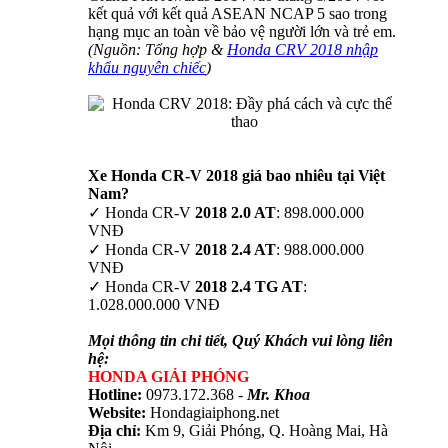
kết quả với kết quả ASEAN NCAP 5 sao trong
hạng mục an toàn về bảo vệ người lớn và trẻ em.
(Nguồn: Tổng hợp &
Honda CRV 2018 nhập
khẩu nguyên chiếc
)
Xe Honda CR-V 2018 giá bao nhiêu tại Việt
Nam?
✓ Honda CR-V
2018 2.0 AT
: 898.000.000
VNĐ
✓ Honda CR-V
2018 2.4 AT
: 988.000.000
VNĐ
✓ Honda CR-V
2018 2.4 TG AT
:
1.028.000.000 VNĐ
Mọi thông tin chi tiết, Quý Khách vui lòng liên
hệ:
HONDA GIẢI PHÓNG
Hotline:
0973.172.368 -
Mr. Khoa
Website:
Hondagiaiphong.net
Địa chỉ:
Km 9, Giải Phóng, Q. Hoàng Mai, Hà