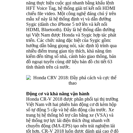
năng thực hiện cuộc gọi nhanh bằng khẩu lệnh
HFT Voice Tag, hệ thống giải trí kết nối HDMI
chiếu file video. Một công nghệ đáng chú ý trên
mẫu xế này là hệ thống định vị và dẫn đường
Sygic (dành cho iPhone 5 trở lên và kết nối
HDMI, Bluetooth). Đây là hệ thống dẫn đường
tại Việt Nam được Honda và Sygic hợp tác phát
triển. Các chức năng đặc biệt của Sygic gồm:
hướng dẫn bằng giọng nói, xác định lộ trình qua
nhiều điểm trung gian tùy thích, khả năng tìm
kiếm đến từng số nhà, cảnh báo giao thông, bản
đồ ngoại tuyến cùng dữ liệu bản đồ chi tiết 63
tỉnh thành trên cả nước.
Động cơ và khả năng vận hành
Honda CR-V 2018 được phân phối tại thị trường
Việt Nam với hai phiên bản động cơ đi kèm hộp
số tự động 5 cấp và hệ dẫn động cầu trước. Xe
trang bị hệ thống hỗ trợ cân bằng xe (VSA) và
hệ thống trợ lực lái điện thích ứng nhanh với
chuyển động (MA-EPS) tạo nên trải nghiệm lái
tốt hơn. CR-V 2018 luôn được đánh giá cao ở độ