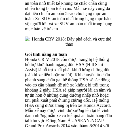
an toàn nhờ thiết kế khung xe chắc chắn cùng
nhiều trang bị an toàn cao. Mẫu xe này cũng đã
đạt tiêu chuẩn an toàn 5 sao cho hạng mục an
toàn: Xe SUV an toàn nhất trong hạng mục bảo
vệ người lớn và xe SUV an toàn nhất trong hạng
mục bảo vệ trẻ em.
Gói tính năng an toàn
Honda CR-V 2018 còn được trang bị hệ thống
hỗ trợ khởi hành ngang dốc HSA (Hill Start
Assist) là hỗ trợ xuất phát khi ở lưng chừng dốc
(cả khi xe tiến hoặc xe lùi). Khi chuyển từ chân
phanh sang chân ga, hệ thống HSA sẽ tác động
vào cơ cấu phanh để giử xe không bị trôi trong
khoảng 2 giây. HSA sẽ giúp người lái an tâm và
tự tin hơn ở những cung đường nhấp nhô hoặc
khi phải xuất phát ở lưng chừng dốc. Hệ thống
HSA cũng được trang bị trên xe Honda Accord.
Mẫu xế này được vinh dự xướng tên tại lễ vinh
danh những mẫu xe có kết quả an toàn hàng đầu
tại khu vực Đông Nam Á - ASEAN-NCAP
Grand Prix Awards 2014 vào tháng 8/2014 với