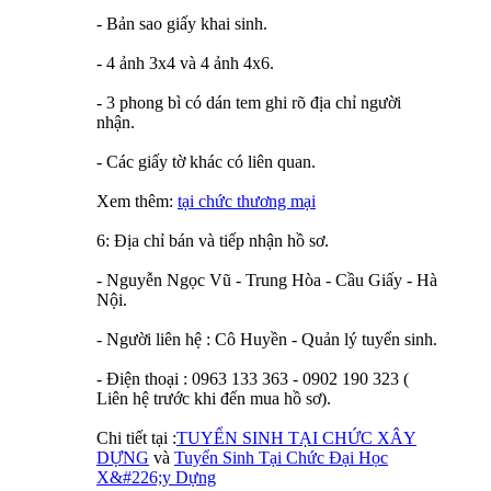
- Bản sao giấy khai sinh.
- 4 ảnh 3x4 và 4 ảnh 4x6.
- 3 phong bì có dán tem ghi rõ địa chỉ người
nhận.
- Các giấy tờ khác có liên quan.
Xem thêm:
tại chức thương mại
6: Địa chỉ bán và tiếp nhận hồ sơ.
- Nguyễn Ngọc Vũ - Trung Hòa - Cầu Giấy - Hà
Nội.
- Người liên hệ : Cô Huyền - Quản lý tuyển sinh.
- Điện thoại : 0963 133 363 - 0902 190 323 (
Liên hệ trước khi đến mua hồ sơ).
Chi tiết tại :
TUYỂN SINH TẠI CHỨC XÂY
DỰNG
và
Tuyển Sinh Tại Chức Đại Học
X&#226;y Dựng