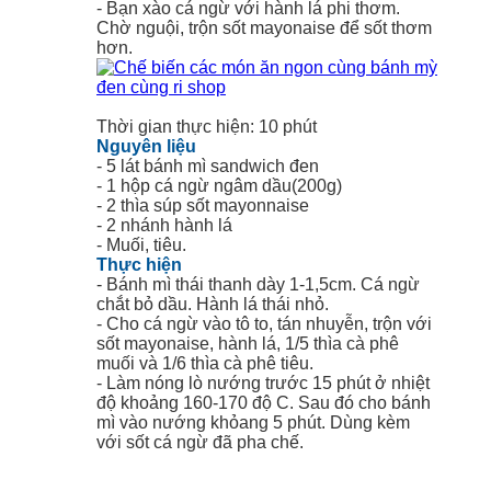
- Bạn xào cá ngừ với hành lá phi thơm.
Chờ nguội, trộn sốt mayonaise để sốt thơm
hơn.
Thời gian thực hiện: 10 phút
Nguyên liệu
- 5 lát bánh mì sandwich đen
- 1 hộp cá ngừ ngâm dầu(200g)
- 2 thìa súp sốt mayonnaise
- 2 nhánh hành lá
- Muối, tiêu.
Thực hiện
- Bánh mì thái thanh dày 1-1,5cm. Cá ngừ
chắt bỏ dầu. Hành lá thái nhỏ.
- Cho cá ngừ vào tô to, tán nhuyễn, trộn với
sốt mayonaise, hành lá, 1/5 thìa cà phê
muối và 1/6 thìa cà phê tiêu.
- Làm nóng lò nướng trước 15 phút ở nhiệt
độ khoảng 160-170 độ C. Sau đó cho bánh
mì vào nướng khỏang 5 phút. Dùng kèm
với sốt cá ngừ đã pha chế.