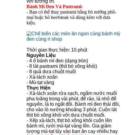
với tương ớt.
Bánh Mì Đen Và Pastrami:
- Bạn có thể thay pastrami bằng bò nướng phô-
mai hoặc bò beefsteak và dùng kèm với dưa
kiệu.
Thời gian thực hiện: 10 phút
Nguyên Liệu
- 4 ổ bánh mì đen (dạng tròn)
- 8 lát pastrami (thịt bò xông khói)
- 8 quả dưa chuột muối
- Xà-lách xoăn
- Mù-tạt vàng
Thực Hiện
- Xà-lách xoăn rửa sạch, ngâm nước muối
pha loãng trong vài phút, để ráo, lá nhỏ để
nguyên, lá to ngắt đôi. Bánh mì đen thái đôi,
cho vào lò nướng khoảng 3 phút. Cuộn lát
thịt bò xông khói với dưa chuột muối.
- Xếp xà-lách, thịt bò xông khói cuộn lên
bánh mì, rưới mù-tạt vàng lên. Gia giảm
lượng mù-tạt tùy vào bạn ăn cay nhiều hay