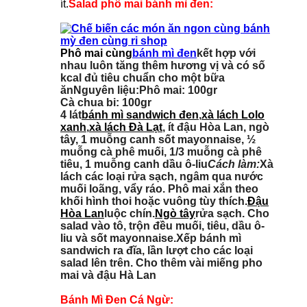
ít.
Salad phô mai bánh mì đen:
Phô mai cùng
bánh mì đen
kết hợp với
nhau luôn tăng thêm hương vị và có số
kcal đủ tiêu chuẩn cho một bữa
ăn
Nguyên liệu:
Phô mai: 100gr
Cà chua bi: 100gr
4 lát
bánh mì sandwich đen
,
xà lách Lolo
xanh
,
xà lách Đà Lạt
, ít đậu Hòa Lan, ngò
tây, 1 muỗng canh sốt mayonnaise, ½
muỗng cà phê muối, 1/3 muỗng cà phê
tiêu, 1 muỗng canh dầu ô-liu
Cách làm:
Xà
lách các loại rửa sạch, ngâm qua nước
muối loãng, vẩy ráo. Phô mai xắn theo
khối hình thoi hoặc vuông tùy thích.
Đậu
Hòa Lan
luộc chín.
Ngò tây
rửa sạch. Cho
salad vào tô, trộn đều muối, tiêu, dầu ô-
liu và sốt mayonnaise.
Xếp bánh mì
sandwich ra đĩa, lần lượt cho các loại
salad lên trên. Cho thêm vài miếng pho
mai và đậu Hà Lan
Bánh Mì Đen Cá Ngừ: