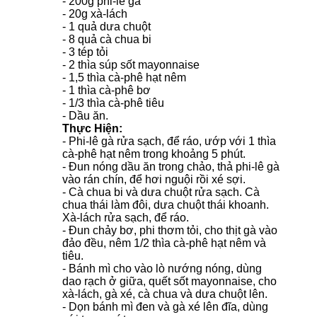
- 200g phi-lê gà
- 20g xà-lách
- 1 quả dưa chuột
- 8 quả cà chua bi
- 3 tép tỏi
- 2 thìa súp sốt mayonnaise
- 1,5 thìa cà-phê hạt nêm
- 1 thìa cà-phê bơ
- 1/3 thìa cà-phê tiêu
- Dầu ăn.
Thực Hiện:
- Phi-lê gà rửa sạch, để ráo, ướp với 1 thìa
cà-phê hạt nêm trong khoảng 5 phút.
- Đun nóng dầu ăn trong chảo, thả phi-lê gà
vào rán chín, để hơi nguội rồi xé sợi.
- Cà chua bi và dưa chuột rửa sạch. Cà
chua thái làm đôi, dưa chuột thái khoanh.
Xà-lách rửa sạch, để ráo.
- Đun chảy bơ, phi thơm tỏi, cho thịt gà vào
đảo đều, nêm 1/2 thìa cà-phê hạt nêm và
tiêu.
- Bánh mì cho vào lò nướng nóng, dùng
dao rạch ở giữa, quết sốt mayonnaise, cho
xà-lách, gà xé, cà chua và dưa chuột lên.
- Dọn bánh mì đen và gà xé lên đĩa, dùng