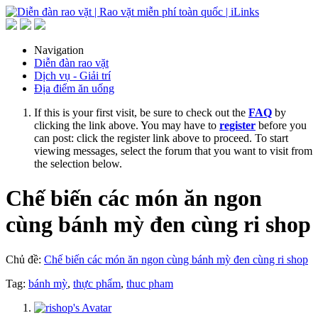
Navigation
Diễn đàn rao vặt
Dịch vụ - Giải trí
Địa điểm ăn uống
If this is your first visit, be sure to check out the
FAQ
by
clicking the link above. You may have to
register
before you
can post: click the register link above to proceed. To start
viewing messages, select the forum that you want to visit from
the selection below.
Chế biến các món ăn ngon
cùng bánh mỳ đen cùng ri shop
Chủ đề:
Chế biến các món ăn ngon cùng bánh mỳ đen cùng ri shop
Tag:
bánh mỳ
,
thực phẩm
,
thuc pham