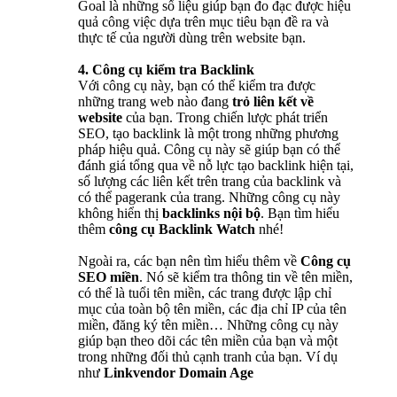
Goal là những số liệu giúp bạn đo đạc được hiệu
quả công việc dựa trên mục tiêu bạn đề ra và
thực tế của người dùng trên website bạn.
4. Công cụ kiểm tra Backlink
Với công cụ này, bạn có thể kiểm tra được
những trang web nào đang
trỏ liên kết về
website
của bạn. Trong chiến lược phát triển
SEO, tạo backlink là một trong những phương
pháp hiệu quả. Công cụ này sẽ giúp bạn có thể
đánh giá tổng qua về nỗ lực tạo backlink hiện tại,
số lượng các liên kết trên trang của backlink và
có thể pagerank của trang. Những công cụ này
không hiển thị
backlinks nội bộ
. Bạn tìm hiểu
thêm
công cụ Backlink Watch
nhé!
Ngoài ra, các bạn nên tìm hiểu thêm về
Công cụ
SEO miền
. Nó sẽ kiểm tra thông tin về tên miền,
có thể là tuổi tên miền, các trang được lập chỉ
mục của toàn bộ tên miền, các địa chỉ IP của tên
miền, đăng ký tên miền… Những công cụ này
giúp bạn theo dõi các tên miền của bạn và một
trong những đối thủ cạnh tranh của bạn. Ví dụ
như
Linkvendor Domain Age