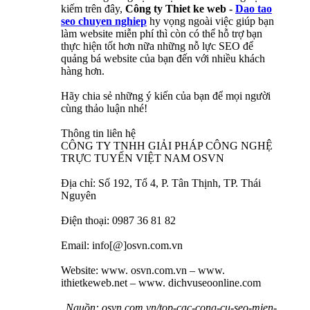
kiếm trên đây,
Công ty Thiet ke web -
Dao tao
seo chuyen nghiep
hy vọng ngoài việc giúp bạn
làm website miễn phí thì còn có thể hỗ trợ bạn
thực hiện tốt hơn nữa những nỗ lực SEO để
quảng bá website của bạn đến với nhiều khách
hàng hơn.
Hãy chia sẻ những ý kiến của bạn để mọi người
cùng thảo luận nhé!
Thông tin liên hệ
CÔNG TY TNHH GIẢI PHÁP CÔNG NGHỆ
TRỰC TUYẾN VIỆT NAM OSVN
Địa chỉ: Số 192, Tổ 4, P. Tân Thịnh, TP. Thái
Nguyên
Điện thoại: 0987 36 81 82
Email: info[@]osvn.com.vn
Website: www. osvn.com.vn – www.
ithietkeweb.net – www. dichvuseoonline.com
Nguồn: osvn.com.vn/top-cac-cong-cu-seo-mien-