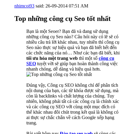
nhimcoi93
said:
26-09-2014
07:51 AM
Top những công cụ Seo tốt nhất
Bạn là một Seoer? Bạn đã và đang sử dụng
những công cụ Seo nào? Câu hỏi này có lẽ sẽ có
nhiều câu trả lời khác nhau, tuy nhiên thì công cụ
Seo nào thực sự hiệu quả và bạn đã biết hết đến
các chức năng của nó… Như các bạn đã biết, khi
tối ưu hóa một trang web
thì một số
công cụ
SEO
tuyệt vời sẽ giúp bạn hoàn thành công việc
nhanh chóng, dễ dàng và hiệu quả hơn.
Đúng vậy, Công cụ SEO không chỉ để phân tích
nội dung của bạn, các từ khóa được sử dụng, mà
còn là backlinks và chất lượng của chúng. Tuy
nhiên, không phải tất cả các công cụ là chính xác
và các công cụ SEO với cùng một mục đích có
thể khác nhau đôi chút trong kết quả là không có
ai thực sự chắc chắn về cách Google xếp hạng
trang.
Bài viết hôm nay
Đào tạo seo web
sẽ cùng các