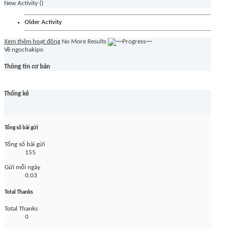
New Activity (
)
Older Activity
Xem thêm hoạt đông
No More Results
Về ngochakipo
Thông tin cơ bản
Thống kê
Tổng số bài gửi
Tổng số bài gửi
155
Gửi mỗi ngày
0.03
Total Thanks
Total Thanks
0