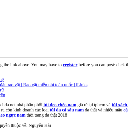
ng the link above. You may have to
register
before you can post: click t
hệ
đàn rao vặt | Rao vặt miễn phí toàn quốc | iLinks
rữ
rên
chda.net nhà phân phối
túi đeo chéo nam
giá rẻ tại tphcm và
túi xác
 ra còn kinh doanh các loại
túi da cá sấu nam
da thật và nhiều mẫu
cặ
đeo ngực nam
thời trang da thật 2018
quyền thuộc về: Nguyễn Hải