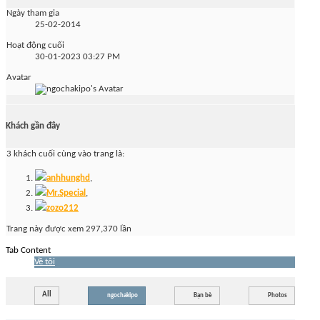
Ngày tham gia
25-02-2014
Hoạt động cuối
30-01-2023
03:27 PM
Avatar
Khách gần đây
3 khách cuối cùng vào trang là:
anhhunghd
,
Mr.Special
,
zozo212
Trang này được xem 297,370 lần
Tab Content
Về tôi
All
ngochakipo
Bạn bè
Photos