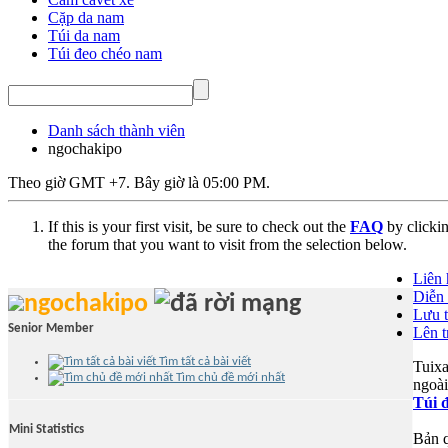
Cặp da nam
Túi da nam
Túi đeo chéo nam
Danh sách thành viên
ngochakipo
Theo giờ GMT +7. Bây giờ là
05:00 PM
.
If this is your first visit, be sure to check out the
FAQ
by clicki
the forum that you want to visit from the selection below.
Liên 
Diễn 
ngochakipo
Lưu t
Senior Member
Lên t
Tìm tất cả bài viết
Tuixa
Tìm chủ đề mới nhất
ngoài
Túi 
Mini Statistics
Bản 