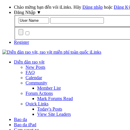
Chào mừng bạn đến vói iLinks. Hãy
Đăng nhập
hoặc
Đăng K
Đăng Nhập
▼
Remember Me?
Register
Diễn đàn rao vặt
New Posts
FAQ
Calendar
Community
Member List
Forum Actions
Mark Forums Read
Quick Links
Today's Posts
View Site Leaders
Bao da
Bao da iPad
Cam cavet xe