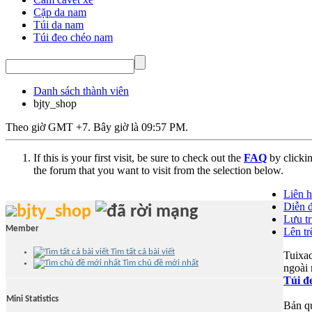
Cặp da nam
Túi da nam
Túi đeo chéo nam
Danh sách thành viên
bjty_shop
Theo giờ GMT +7. Bây giờ là
09:57 PM
.
If this is your first visit, be sure to check out the
FAQ
by clicki
the forum that you want to visit from the selection below.
Liên 
Diễn đ
bjty_shop
Lưu t
Member
Lên tr
Tìm tất cả bài viết
Tuixa
Tìm chủ đề mới nhất
ngoài 
Túi đ
Mini Statistics
Bản q