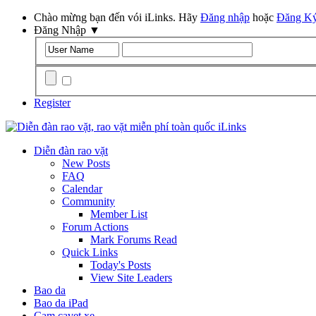
Chào mừng bạn đến vói iLinks. Hãy
Đăng nhập
hoặc
Đăng K
Đăng Nhập
▼
Remember Me?
Register
Diễn đàn rao vặt
New Posts
FAQ
Calendar
Community
Member List
Forum Actions
Mark Forums Read
Quick Links
Today's Posts
View Site Leaders
Bao da
Bao da iPad
Cam cavet xe