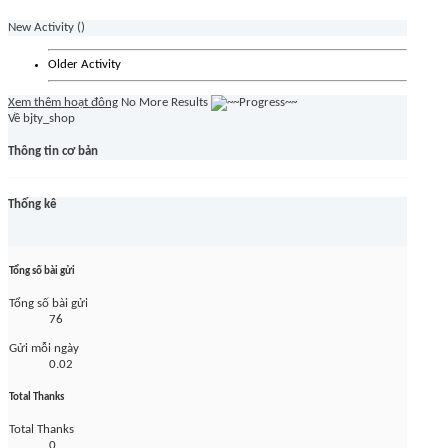
New Activity (
)
Older Activity
Xem thêm hoạt đông
No More Results
Về bjty_shop
Thông tin cơ bản
Thống kê
Tổng số bài gửi
Tổng số bài gửi
76
Gửi mỗi ngày
0.02
Total Thanks
Total Thanks
0