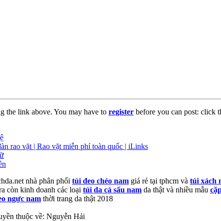
ng the link above. You may have to
register
before you can post: click t
hệ
àn rao vặt | Rao vặt miễn phí toàn quốc | iLinks
rữ
ên
chda.net nhà phân phối
túi đeo chéo nam
giá rẻ tại tphcm và
túi xách
ra còn kinh doanh các loại
túi da cá sấu nam
da thật và nhiều mẫu
cặ
eo ngực nam
thời trang da thật 2018
uyền thuộc về: Nguyễn Hải