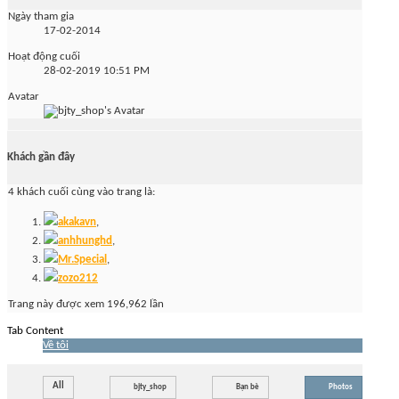
Ngày tham gia
17-02-2014
Hoạt động cuối
28-02-2019
10:51 PM
Avatar
Khách gần đây
4 khách cuối cùng vào trang là:
akakavn
,
anhhunghd
,
Mr.Special
,
zozo212
Trang này được xem 196,962 lần
Tab Content
Về tôi
All
bjty_shop
Bạn bè
Photos