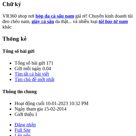
Chữ ký
VR360 shop nơi
bóp da cá sấu nam
giá rẻ! Chuyên kinh doanh túi
đeo chéo nam,
giày cá sấu
da thật... và nhiều loại
túi bao tử nam
khác
Thống kê
Tổng số bài gửi
Tổng số bài gửi
171
Gửi mỗi ngày
0.04
Tìm tất cả bài viết
Tìm chủ đề mới nhất
Thông tin chung
Hoạt động cuối
10-01-2023
10:32 PM
Ngày tham gia
15-02-2014
Giới thiệu
1
Đăng nhập
Full Site
Lên trên