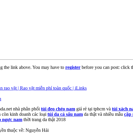
ng the link above. You may have to
register
before you can post: click t
n rao vặt | Rao vặt miễn phí toàn quốc | iLinks
n
da.net nhà phân phối
túi đeo chéo nam
giá rẻ tại tphcm và
túi xách 
a còn kinh doanh các loại
túi da cá sấu nam
da thật và nhiều mẫu
cặp
o ngực nam
thời trang da thật 2018
yền thuộc về: Nguyễn Hải