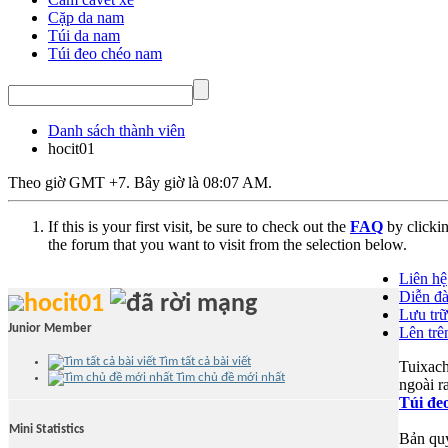
Cặp da nam
Túi da nam
Túi đeo chéo nam
Danh sách thành viên
hocit01
Theo giờ GMT +7. Bây giờ là
08:07 AM
.
If this is your first visit, be sure to check out the
FAQ
by clicki
the forum that you want to visit from the selection below.
Liên hệ
Diễn đà
hocit01
Lưu trữ
Junior Member
Lên trê
Tìm tất cả bài viết
Tuixach
Tìm chủ đề mới nhất
ngoài r
Túi đe
Mini Statistics
Bản qu