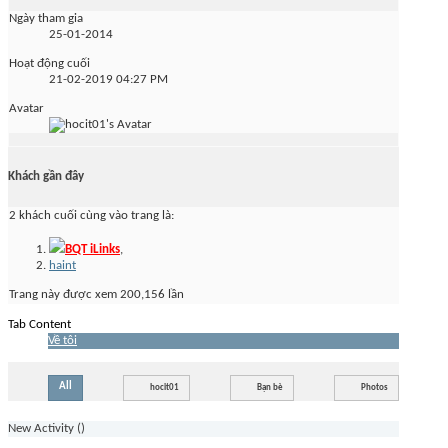
Ngày tham gia
25-01-2014
Hoạt động cuối
21-02-2019
04:27 PM
Avatar
Khách gần đây
2 khách cuối cùng vào trang là:
BQT iLinks
,
haint
Trang này được xem 200,156 lần
Tab Content
Về tôi
All
hocit01
Bạn bè
Photos
New Activity (
)