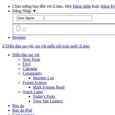
Chào mừng bạn đến vói iLinks. Hãy
Đăng nhập
hoặc
Đăng K
Đăng Nhập
▼
Remember Me?
Register
Diễn đàn rao vặt
New Posts
FAQ
Calendar
Community
Member List
Forum Actions
Mark Forums Read
Quick Links
Today's Posts
View Site Leaders
Bao da
Bao da iPad
Cam cavet xe