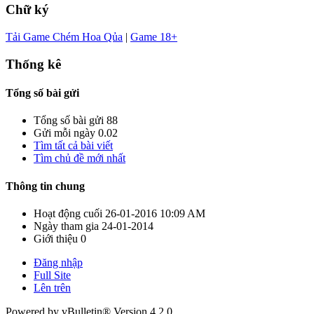
Chữ ký
Tải Game Chém Hoa Qủa
|
Game 18+
Thống kê
Tổng số bài gửi
Tổng số bài gửi
88
Gửi mỗi ngày
0.02
Tìm tất cả bài viết
Tìm chủ đề mới nhất
Thông tin chung
Hoạt động cuối
26-01-2016
10:09 AM
Ngày tham gia
24-01-2014
Giới thiệu
0
Đăng nhập
Full Site
Lên trên
Powered by vBulletin® Version 4.2.0