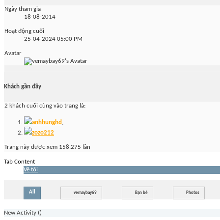
Ngày tham gia
18-08-2014
Hoạt động cuối
25-04-2024
05:00 PM
Avatar
Khách gần đây
2 khách cuối cùng vào trang là:
anhhunghd
,
zozo212
Trang này được xem 158,275 lần
Tab Content
Về tôi
All
vemaybay69
Bạn bè
Photos
New Activity (
)