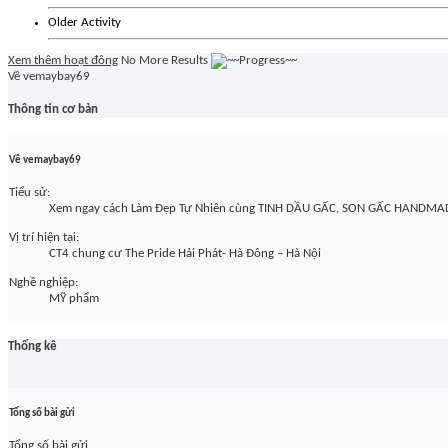
Older Activity
Xem thêm hoạt đông
No More Results
Về vemaybay69
Thông tin cơ bản
Về vemaybay69
Tiểu sử:
Xem ngay cách Làm Đẹp Tự Nhiên cùng TINH DẦU GẤC, SON GẤC HANDMA
Vị trí hiện tại:
CT4 chung cư The Pride Hải Phát- Hà Đông – Hà Nội
Nghề nghiệp:
MỸ phẩm
Thống kê
Tổng số bài gửi
Tổng số bài gửi