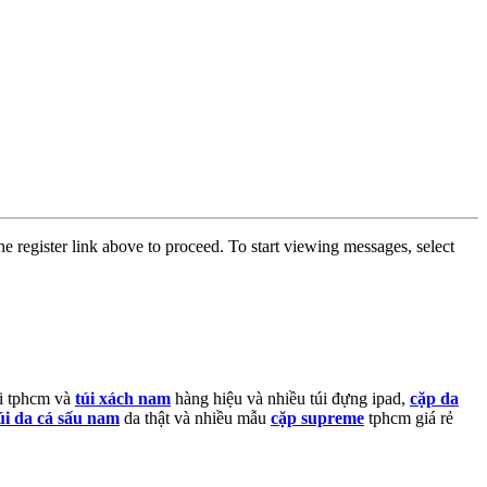
he register link above to proceed. To start viewing messages, select
ại tphcm và
túi xách nam
hàng hiệu và nhiều túi đựng ipad,
cặp da
úi da cá sấu nam
da thật và nhiều mẫu
cặp supreme
tphcm giá rẻ