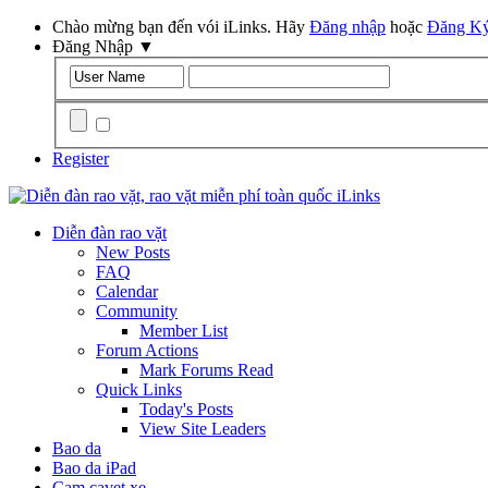
Chào mừng bạn đến vói iLinks. Hãy
Đăng nhập
hoặc
Đăng K
Đăng Nhập
▼
Remember Me?
Register
Diễn đàn rao vặt
New Posts
FAQ
Calendar
Community
Member List
Forum Actions
Mark Forums Read
Quick Links
Today's Posts
View Site Leaders
Bao da
Bao da iPad
Cam cavet xe