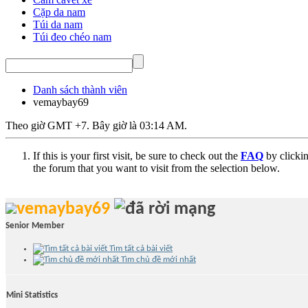
Cặp da nam
Túi da nam
Túi đeo chéo nam
Danh sách thành viên
vemaybay69
Theo giờ GMT +7. Bây giờ là
03:14 AM
.
If this is your first visit, be sure to check out the
FAQ
by clicki
the forum that you want to visit from the selection below.
vemaybay69
Senior Member
Tìm tất cả bài viết
Tìm chủ đề mới nhất
Mini Statistics