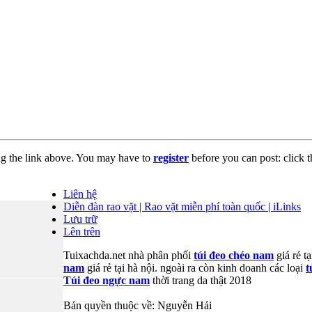
ng the link above. You may have to
register
before you can post: click t
Liên hệ
Diễn đàn rao vặt | Rao vặt miễn phí toàn quốc | iLinks
Lưu trữ
Lên trên
Tuixachda.net nhà phân phối
túi đeo chéo nam
giá rẻ t
nam
giá rẻ tại hà nội. ngoài ra còn kinh doanh các loại
t
Túi đeo ngực nam
thời trang da thật 2018
Bản quyền thuộc về: Nguyễn Hải