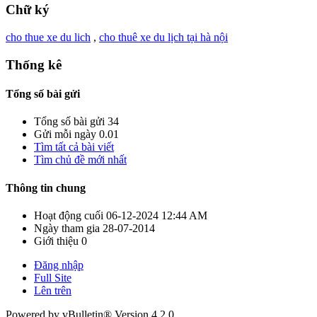
Chữ ký
cho thue xe du lich
,
cho thuê xe du lịch tại hà nội
Thống kê
Tổng số bài gửi
Tổng số bài gửi
34
Gửi mỗi ngày
0.01
Tìm tất cả bài viết
Tìm chủ đề mới nhất
Thông tin chung
Hoạt động cuối
06-12-2024
12:44 AM
Ngày tham gia
28-07-2014
Giới thiệu
0
Đăng nhập
Full Site
Lên trên
Powered by vBulletin® Version 4.2.0