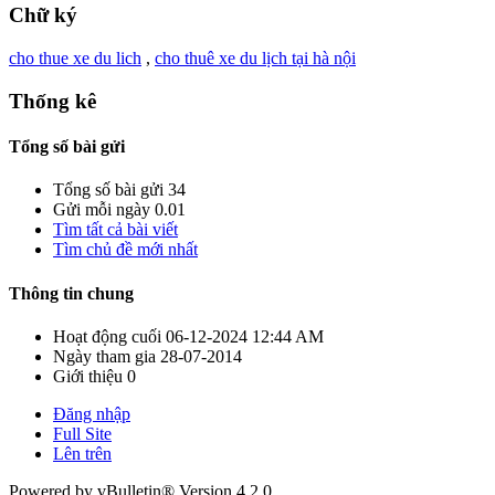
Chữ ký
cho thue xe du lich
,
cho thuê xe du lịch tại hà nội
Thống kê
Tổng số bài gửi
Tổng số bài gửi
34
Gửi mỗi ngày
0.01
Tìm tất cả bài viết
Tìm chủ đề mới nhất
Thông tin chung
Hoạt động cuối
06-12-2024
12:44 AM
Ngày tham gia
28-07-2014
Giới thiệu
0
Đăng nhập
Full Site
Lên trên
Powered by vBulletin® Version 4.2.0