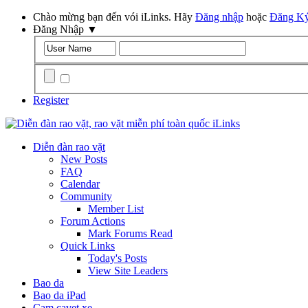
Chào mừng bạn đến vói iLinks. Hãy
Đăng nhập
hoặc
Đăng K
Đăng Nhập
▼
Remember Me?
Register
Diễn đàn rao vặt
New Posts
FAQ
Calendar
Community
Member List
Forum Actions
Mark Forums Read
Quick Links
Today's Posts
View Site Leaders
Bao da
Bao da iPad
Cam cavet xe