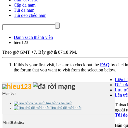
Cặp da nam
Túi da nam
Túi đeo chéo nam
Danh sách thành viên
hieu123
Theo giờ GMT +7. Bây giờ là
07:18 PM
.
If this is your first visit, be sure to check out the
FAQ
by clicki
the forum that you want to visit from the selection below.
Liên h
Diễn đà
hieu123
Lưu tr
Member
Lên tr
Tìm tất cả bài viết
Tuixac
Tìm chủ đề mới nhất
ngoài r
Túi đ
Mini Statistics
Bản qu