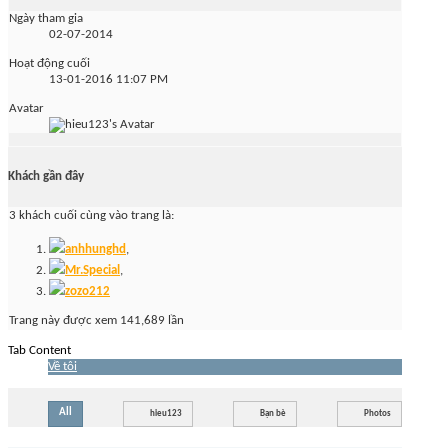
Ngày tham gia
02-07-2014
Hoạt động cuối
13-01-2016
11:07 PM
Avatar
Khách gần đây
3 khách cuối cùng vào trang là:
anhhunghd
,
Mr.Special
,
zozo212
Trang này được xem 141,689 lần
Tab Content
Về tôi
All
hieu123
Bạn bè
Photos