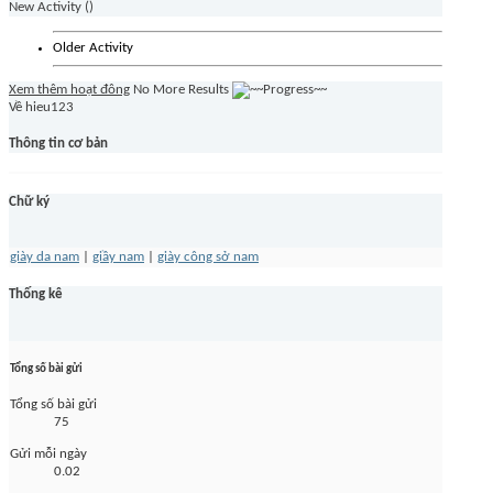
New Activity (
)
Older Activity
Xem thêm hoạt đông
No More Results
Về hieu123
Thông tin cơ bản
Chữ ký
giày da nam
|
giầy nam
|
giày công sở nam
Thống kê
Tổng số bài gửi
Tổng số bài gửi
75
Gửi mỗi ngày
0.02