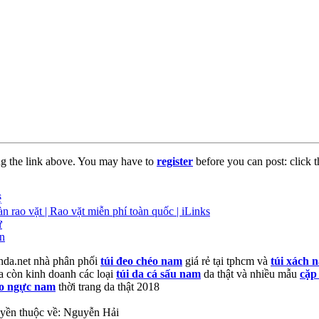
ng the link above. You may have to
register
before you can post: click t
ệ
n rao vặt | Rao vặt miễn phí toàn quốc | iLinks
ữ
ên
hda.net nhà phân phối
túi đeo chéo nam
giá rẻ tại tphcm và
túi xách
a còn kinh doanh các loại
túi da cá sấu nam
da thật và nhiều mẫu
cặp
eo ngực nam
thời trang da thật 2018
yền thuộc về: Nguyễn Hải