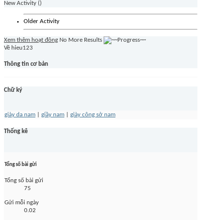
New Activity (
)
Older Activity
Xem thêm hoạt đông
No More Results
Về hieu123
Thông tin cơ bản
Chữ ký
giày da nam
|
giầy nam
|
giày công sở nam
Thống kê
Tổng số bài gửi
Tổng số bài gửi
75
Gửi mỗi ngày
0.02