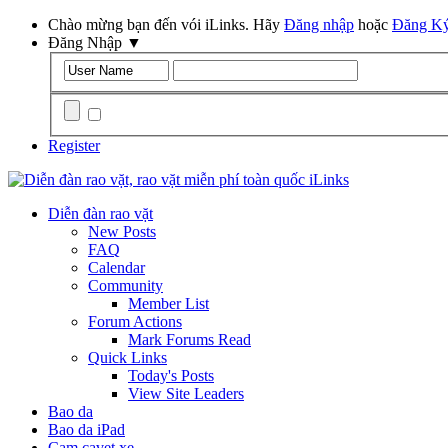
Chào mừng bạn đến vói iLinks. Hãy
Đăng nhập
hoặc
Đăng K
Đăng Nhập
▼
Remember Me?
Register
Diễn đàn rao vặt
New Posts
FAQ
Calendar
Community
Member List
Forum Actions
Mark Forums Read
Quick Links
Today's Posts
View Site Leaders
Bao da
Bao da iPad
Cam cavet xe