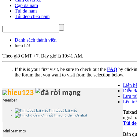
Cặp da nam
Túi da nam
Túi đeo chéo nam
Danh sách thành viên
hieu123
Theo giờ GMT +7. Bây giờ là
10:41 AM
.
If this is your first visit, be sure to check out the
FAQ
by clicki
the forum that you want to visit from the selection below.
Liên h
Diễn đà
hieu123
Lưu tr
Member
Lên tr
Tìm tất cả bài viết
Tuixac
Tìm chủ đề mới nhất
ngoài r
Túi đ
Mini Statistics
Bản qu