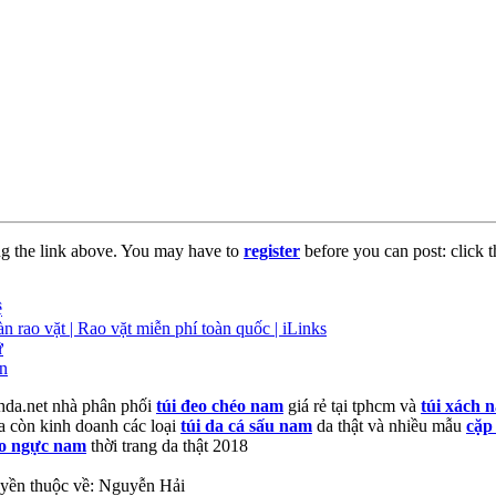
ng the link above. You may have to
register
before you can post: click t
ệ
n rao vặt | Rao vặt miễn phí toàn quốc | iLinks
ữ
ên
hda.net nhà phân phối
túi đeo chéo nam
giá rẻ tại tphcm và
túi xách
a còn kinh doanh các loại
túi da cá sấu nam
da thật và nhiều mẫu
cặp
eo ngực nam
thời trang da thật 2018
yền thuộc về: Nguyễn Hải