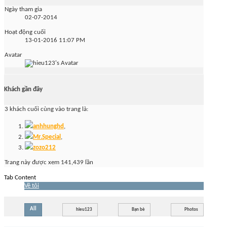
Ngày tham gia
02-07-2014
Hoạt động cuối
13-01-2016
11:07 PM
Avatar
Khách gần đây
3 khách cuối cùng vào trang là:
anhhunghd
,
Mr.Special
,
zozo212
Trang này được xem 141,439 lần
Tab Content
Về tôi
All
hieu123
Bạn bè
Photos