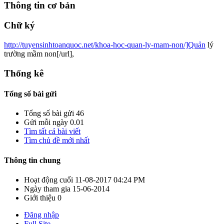
Thông tin cơ bản
Chữ ký
http://tuyensinhtoanquoc.net/khoa-hoc-quan-ly-mam-non/]Quản
lý
trường mầm non[/url],
Thống kê
Tổng số bài gửi
Tổng số bài gửi
46
Gửi mỗi ngày
0.01
Tìm tất cả bài viết
Tìm chủ đề mới nhất
Thông tin chung
Hoạt động cuối
11-08-2017
04:24 PM
Ngày tham gia
15-06-2014
Giới thiệu
0
Đăng nhập
Full Site