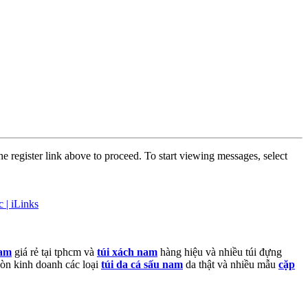
he register link above to proceed. To start viewing messages, select
 | iLinks
nam
giá rẻ tại tphcm và
túi xách nam
hàng hiệu và nhiều túi đựng
 còn kinh doanh các loại
túi da cá sấu nam
da thật và nhiều mẫu
cặp