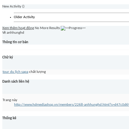
New Activity (
)
Older Activity
Xem thêm hoạt đông
No More Results
Về anhhunghd
Thông tin cơ bản
Chữ ký
tour du lịch sapa
chất lượng
Danh sách liên hệ
Trang này
http://www.hdmediashop.vn/members/2268-anhhunghd.html?s=d47c0d
Thống kê