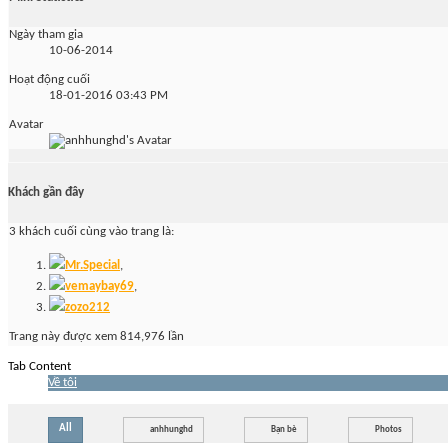
Ngày tham gia
10-06-2014
Hoạt động cuối
18-01-2016
03:43 PM
Avatar
Khách gần đây
3 khách cuối cùng vào trang là:
Mr.Special
,
vemaybay69
,
zozo212
Trang này được xem 814,976 lần
Tab Content
Về tôi
All
anhhunghd
Bạn bè
Photos