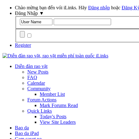
Chào mừng bạn đến vói iLinks. Hãy
Đăng nhập
hoặc
Đăng K
Đăng Nhập
▼
Remember Me?
Register
Diễn đàn rao vặt
New Posts
FAQ
Calendar
Community
Member List
Forum Actions
Mark Forums Read
Quick Links
Today's Posts
View Site Leaders
Bao da
Bao da iPad
Cam cavet xe