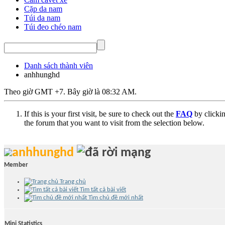
Cặp da nam
Túi da nam
Túi đeo chéo nam
Danh sách thành viên
anhhunghd
Theo giờ GMT +7. Bây giờ là
08:32 AM
.
If this is your first visit, be sure to check out the
FAQ
by clicki
the forum that you want to visit from the selection below.
anhhunghd
Member
Trang chủ
Tìm tất cả bài viết
Tìm chủ đề mới nhất
Mini Statistics