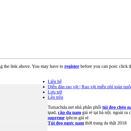
ng the link above. You may have to
register
before you can post: click t
Liên hệ
Diễn đàn rao vặt | Rao vặt miễn phí toàn quốc
Lưu trữ
Lên trên
Tuixachda.net nhà phân phối
túi đeo chéo 
ipad,
cặp da nam
giá rẻ tại hà nội. ngoài ra
supreme
tphcm giá rẻ
Túi đeo ngực nam
thời trang da thật 2018