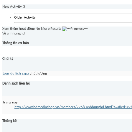
New Activity (
)
Older Activity
Xem thêm hoạt đông
No More Results
Về anhhunghd
Thông tin cơ bản
Chữ ký
tour du lịch sapa
chất lượng
Danh sách liên hệ
Trang này
http://www.hdmediashop.vn/members/2268-anhhunghd.html?s=38cd1e
Thống kê