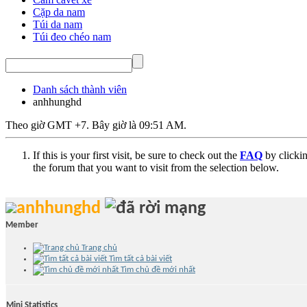
Cặp da nam
Túi da nam
Túi đeo chéo nam
Danh sách thành viên
anhhunghd
Theo giờ GMT +7. Bây giờ là
09:51 AM
.
If this is your first visit, be sure to check out the
FAQ
by clicki
the forum that you want to visit from the selection below.
anhhunghd
Member
Trang chủ
Tìm tất cả bài viết
Tìm chủ đề mới nhất
Mini Statistics