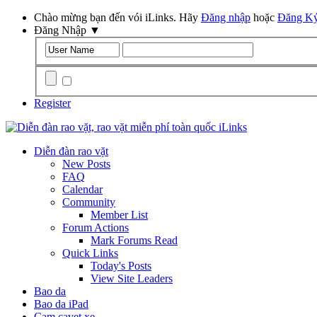
Chào mừng bạn đến vói iLinks. Hãy
Đăng nhập
hoặc
Đăng K
Đăng Nhập
▼
Remember Me?
Register
Diễn đàn rao vặt
New Posts
FAQ
Calendar
Community
Member List
Forum Actions
Mark Forums Read
Quick Links
Today's Posts
View Site Leaders
Bao da
Bao da iPad
Cam cavet xe