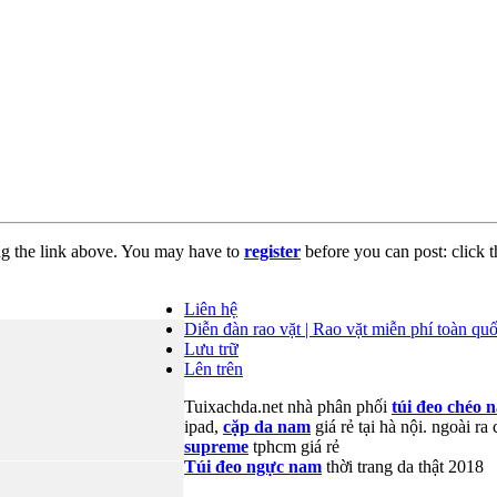
ng the link above. You may have to
register
before you can post: click t
Liên hệ
Diễn đàn rao vặt | Rao vặt miễn phí toàn quố
Lưu trữ
Lên trên
Tuixachda.net nhà phân phối
túi đeo chéo 
ipad,
cặp da nam
giá rẻ tại hà nội. ngoài r
supreme
tphcm giá rẻ
Túi đeo ngực nam
thời trang da thật 2018