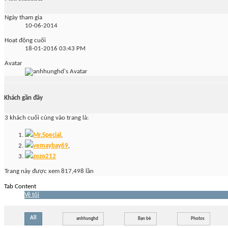
Ngày tham gia
10-06-2014
Hoạt động cuối
18-01-2016
03:43 PM
Avatar
Khách gần đây
3 khách cuối cùng vào trang là:
Mr.Special
,
vemaybay69
,
zozo212
Trang này được xem 817,498 lần
Tab Content
Về tôi
All
anhhunghd
Bạn bè
Photos