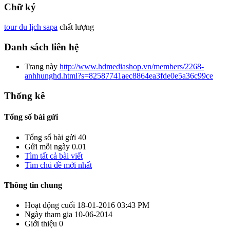
Chữ ký
tour du lịch sapa
chất lượng
Danh sách liên hệ
Trang này
http://www.hdmediashop.vn/members/2268-
anhhunghd.html?s=82587741aec8864ea3fde0e5a36c99ce
Thống kê
Tổng số bài gửi
Tổng số bài gửi
40
Gửi mỗi ngày
0.01
Tìm tất cả bài viết
Tìm chủ đề mới nhất
Thông tin chung
Hoạt động cuối
18-01-2016
03:43 PM
Ngày tham gia
10-06-2014
Giới thiệu
0