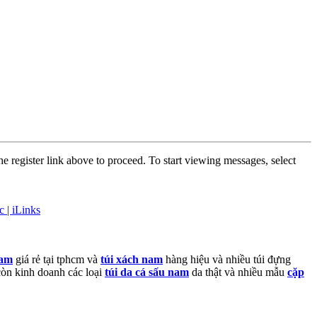
he register link above to proceed. To start viewing messages, select
c | iLinks
nam
giá rẻ tại tphcm và
túi xách nam
hàng hiệu và nhiều túi đựng
 còn kinh doanh các loại
túi da cá sấu nam
da thật và nhiều mẫu
cặp