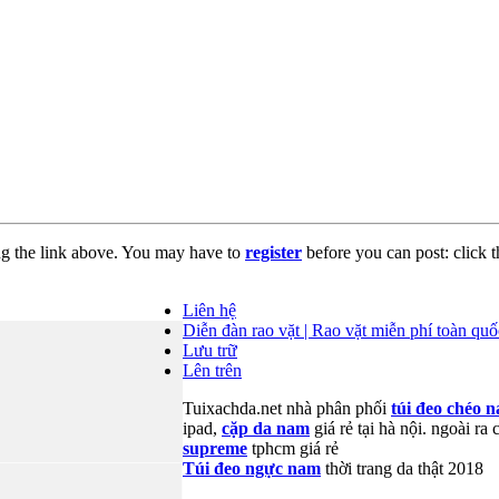
ng the link above. You may have to
register
before you can post: click t
Liên hệ
Diễn đàn rao vặt | Rao vặt miễn phí toàn quố
Lưu trữ
Lên trên
Tuixachda.net nhà phân phối
túi đeo chéo 
ipad,
cặp da nam
giá rẻ tại hà nội. ngoài ra
supreme
tphcm giá rẻ
Túi đeo ngực nam
thời trang da thật 2018