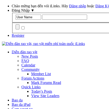
Chào mừng bạn đến vói iLinks. Hãy
Đăng nhập
hoặc
Đăng K
Đăng Nhập
▼
Remember Me?
Register
Diễn đàn rao vặt
New Posts
FAQ
Calendar
Community
Member List
Forum Actions
Mark Forums Read
Quick Links
Today's Posts
View Site Leaders
Bao da
Bao da iPad
Cam cavet xe