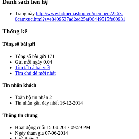
Danh sách liên hệ
Trang này
http://www.hdmediashop.vn/members/2263-
0camxuc.html?s=e8409537ad2ed25af06449515fe60931
Thống kê
Tổng số bài gửi
Tổng số bài gửi
171
Gửi mỗi ngày
0.04
Tìm tất cả bài viết
Tìm chủ đề mới nhất
Tin nhắn khách
Toàn bộ tin nhắn
2
Tin nhắn gần đây nhất
16-12-2014
Thông tin chung
Hoạt động cuối
15-04-2017
09:59 PM
Ngày tham gia
07-06-2014
Giới thiệu
0