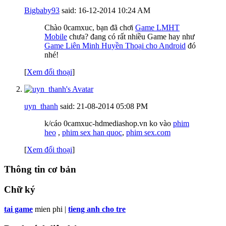
Bigbaby93
said:
16-12-2014
10:24 AM
Chào 0camxuc, bạn đã chơi
Game LMHT
Mobile
chưa? đang có rất nhiều Game hay như
Game Liên Minh Huyền Thoại cho Android
đó
nhé!
[
Xem đối thoại
]
uyn_thanh
said:
21-08-2014
05:08 PM
k/cáo 0camxuc-hdmediashop.vn ko vào
phim
heo
,
phim sex han quoc
,
phim sex.com
[
Xem đối thoại
]
Thông tin cơ bản
Chữ ký
tai game
mien phi |
tieng anh cho tre