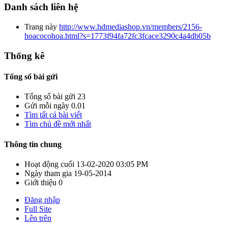
Danh sách liên hệ
Trang này
http://www.hdmediashop.vn/members/2156-
hoacocohoa.html?s=1773f94fa72fc3fcace3290c4a4db05b
Thống kê
Tổng số bài gửi
Tổng số bài gửi
23
Gửi mỗi ngày
0.01
Tìm tất cả bài viết
Tìm chủ đề mới nhất
Thông tin chung
Hoạt động cuối
13-02-2020
03:05 PM
Ngày tham gia
19-05-2014
Giới thiệu
0
Đăng nhập
Full Site
Lên trên