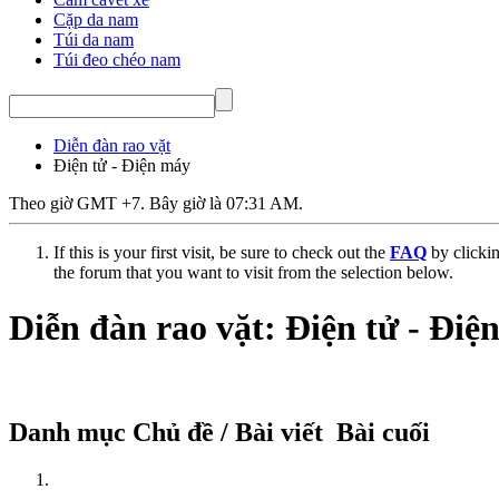
Cặp da nam
Túi da nam
Túi đeo chéo nam
Diễn đàn rao vặt
Điện tử - Điện máy
Theo giờ GMT +7. Bây giờ là
07:31 AM
.
If this is your first visit, be sure to check out the
FAQ
by clicki
the forum that you want to visit from the selection below.
Diễn đàn rao vặt:
Điện tử - Điệ
Danh mục
Chủ đề / Bài viết
Bài cuối