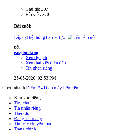
Chủ đề: 307
Bài viết: 370
Bài cuối:
Lắp đặt hệ thống barrier tự...
bởi
easybooking
Xem lý lịch
Xem bài viết diễn đàn
Tin nhắn riêng
25-05-2020,
02:53 PM
Chọn nhanh
Điện tử - Điện máy
Lên trên
Khu vực riêng
Tùy chỉnh
Tin nhắn riêng
Theo dõi
Đang lên mạng
Tìm các chuyên mục
Trang chính