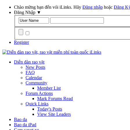
Chào mừng bạn đến vói iLinks. Hãy
Đăng nhập
hoặc
Đăng K
Đăng Nhập
▼
Remember Me?
Register
Diễn đàn rao vặt
New Posts
FAQ
Calendar
Community
Member List
Forum Actions
Mark Forums Read
Quick Links
Today's Posts
View Site Leaders
Bao da
Bao da iPad
Cam cavet xe