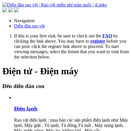
Navigation
Diễn đàn rao vặt
If this is your first visit, be sure to check out the
FAQ
by
clicking the link above. You may have to
register
before you
can post: click the register link above to proceed. To start
viewing messages, select the forum that you want to visit from
the selection below.
Điện tử - Điện máy
Đến diễn đàn con
Điện lạnh
Rao vặt điện lạnh : mua bán các sản phẩm điện lạnh như Máy
lạnh, Máy giặt , Tủ lạnh, Tủ đông,Tủ mát , Máy nóng lạnh,
Máy nước nóng, Máy lọc không khí , Máy sấy ...