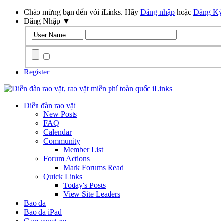
Chào mừng bạn đến vói iLinks. Hãy
Đăng nhập
hoặc
Đăng K
Đăng Nhập
▼
Remember Me?
Register
Diễn đàn rao vặt
New Posts
FAQ
Calendar
Community
Member List
Forum Actions
Mark Forums Read
Quick Links
Today's Posts
View Site Leaders
Bao da
Bao da iPad
Cam cavet xe