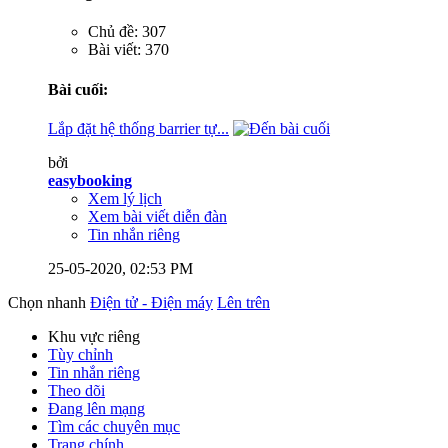
Chủ đề: 307
Bài viết: 370
Bài cuối:
Lắp đặt hệ thống barrier tự...
bởi
easybooking
Xem lý lịch
Xem bài viết diễn đàn
Tin nhắn riêng
25-05-2020,
02:53 PM
Chọn nhanh
Điện tử - Điện máy
Lên trên
Khu vực riêng
Tùy chỉnh
Tin nhắn riêng
Theo dõi
Đang lên mạng
Tìm các chuyên mục
Trang chính