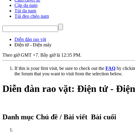
Cặp da nam
Túi da nam
Túi đeo chéo nam
Diễn đàn rao vặt
Điện tử - Điện máy
Theo giờ GMT +7. Bây giờ là
12:35 PM
.
If this is your first visit, be sure to check out the
FAQ
by clicki
the forum that you want to visit from the selection below.
Diễn đàn rao vặt:
Điện tử - Điệ
Danh mục
Chủ đề / Bài viết
Bài cuối