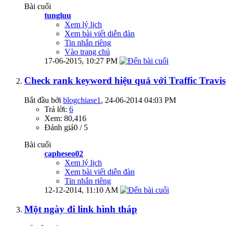
Bài cuối
tungluu
Xem lý lịch
Xem bài viết diễn đàn
Tin nhắn riêng
Vào trang chủ
17-06-2015,
10:27 PM
Check rank keyword hiệu quả với Traffic Travis
Bắt đầu bởi
blogchiase1
‎, 24-06-2014 04:03 PM
Trả lời:
6
Xem: 80,416
Đánh giá0 / 5
Bài cuối
capheseo02
Xem lý lịch
Xem bài viết diễn đàn
Tin nhắn riêng
12-12-2014,
11:10 AM
Một ngày đi link hình tháp