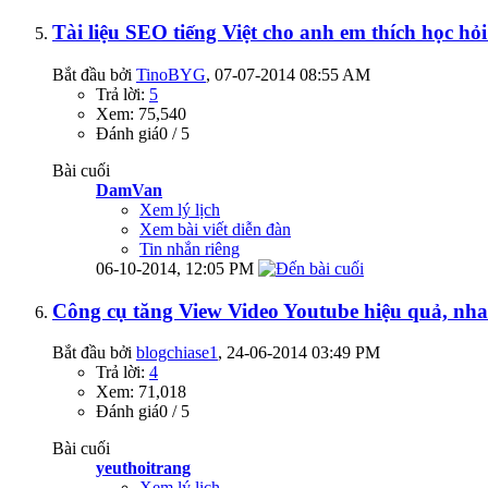
Tài liệu SEO tiếng Việt cho anh em thích học hỏ
Bắt đầu bởi
TinoBYG
‎, 07-07-2014 08:55 AM
Trả lời:
5
Xem: 75,540
Đánh giá0 / 5
Bài cuối
DamVan
Xem lý lịch
Xem bài viết diễn đàn
Tin nhắn riêng
06-10-2014,
12:05 PM
Công cụ tăng View Video Youtube hiệu quả, nha
Bắt đầu bởi
blogchiase1
‎, 24-06-2014 03:49 PM
Trả lời:
4
Xem: 71,018
Đánh giá0 / 5
Bài cuối
yeuthoitrang
Xem lý lịch