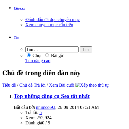
Công cụ
Đánh dấu đã đọc chuyên mục
Xem chuyên mục cấp trên
Tìm
Chọn
Bài gửi
Tìm nâng cao
Chủ đề trong diễn đàn này
Tiêu đề
/
Chủ đề
Trả lời
/
Xem
Bài cuối
Top những công cụ Seo tốt nhất
Bắt đầu bởi
nhimcoi93
‎, 26-09-2014 07:51 AM
Trả lời:
5
Xem: 252,924
Đánh giá0 / 5