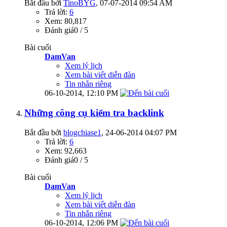
Bắt đầu bởi
TinoBYG
‎, 07-07-2014 09:54 AM
Trả lời:
6
Xem: 80,817
Đánh giá0 / 5
Bài cuối
DamVan
Xem lý lịch
Xem bài viết diễn đàn
Tin nhắn riêng
06-10-2014,
12:10 PM
Những công cụ kiểm tra backlink
Bắt đầu bởi
blogchiase1
‎, 24-06-2014 04:07 PM
Trả lời:
6
Xem: 92,663
Đánh giá0 / 5
Bài cuối
DamVan
Xem lý lịch
Xem bài viết diễn đàn
Tin nhắn riêng
06-10-2014,
12:06 PM