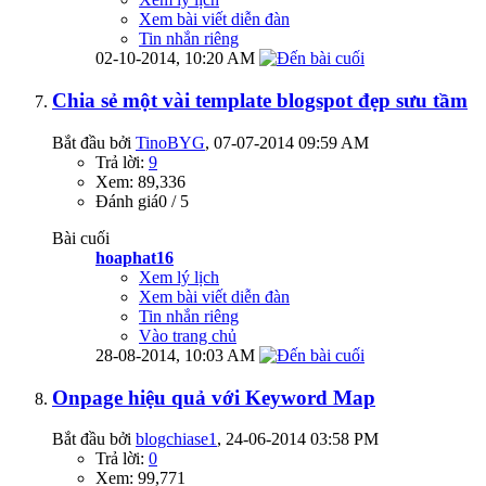
Xem bài viết diễn đàn
Tin nhắn riêng
02-10-2014,
10:20 AM
Chia sẻ một vài template blogspot đẹp sưu tầm
Bắt đầu bởi
TinoBYG
‎, 07-07-2014 09:59 AM
Trả lời:
9
Xem: 89,336
Đánh giá0 / 5
Bài cuối
hoaphat16
Xem lý lịch
Xem bài viết diễn đàn
Tin nhắn riêng
Vào trang chủ
28-08-2014,
10:03 AM
Onpage hiệu quả với Keyword Map
Bắt đầu bởi
blogchiase1
‎, 24-06-2014 03:58 PM
Trả lời:
0
Xem: 99,771