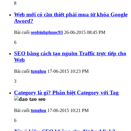
8
Web mới có cần thiết phải mua từ khóa Google
Aword?
Bài cuối
seobinhphuoc93
26-06-2015
08:45 PM
6
SEO bằng cách tạo nguồn Traffic trực tiếp cho
Web
Bài cuối
tungluu
17-06-2015
10:23 PM
3
Category là gì? Phân biệt Category với Tag
Bài cuối
tungluu
17-06-2015
10:21 PM
6