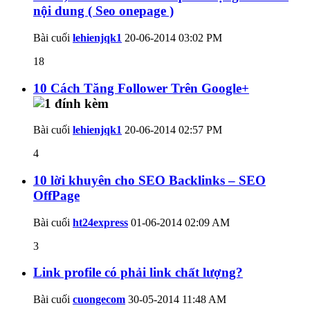
nội dung ( Seo onepage )
Bài cuối
lehienjqk1
20-06-2014
03:02 PM
18
10 Cách Tăng Follower Trên Google+
Bài cuối
lehienjqk1
20-06-2014
02:57 PM
4
10 lời khuyên cho SEO Backlinks – SEO
OffPage
Bài cuối
ht24express
01-06-2014
02:09 AM
3
Link profile có phải link chất lượng?
Bài cuối
cuongecom
30-05-2014
11:48 AM