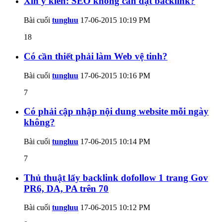
Xin ý kiến: SEO không cần đặt backlink?
Bài cuối
tungluu
17-06-2015
10:19 PM
18
Có cần thiết phải làm Web vệ tinh?
Bài cuối
tungluu
17-06-2015
10:16 PM
7
Có phải cập nhập nội dung website mỗi ngày
không?
Bài cuối
tungluu
17-06-2015
10:14 PM
7
Thủ thuật lấy backlink dofollow 1 trang Gov
PR6, DA, PA trên 70
Bài cuối
tungluu
17-06-2015
10:12 PM