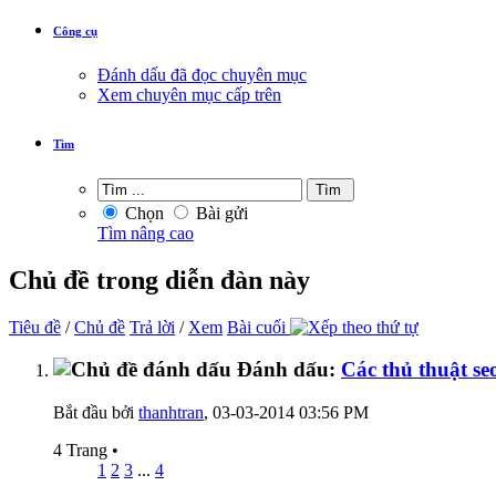
Công cụ
Đánh dấu đã đọc chuyên mục
Xem chuyên mục cấp trên
Tìm
Chọn
Bài gửi
Tìm nâng cao
Chủ đề trong diễn đàn này
Tiêu đề
/
Chủ đề
Trả lời
/
Xem
Bài cuối
Đánh dấu:
Các thủ thuật se
Bắt đầu bởi
thanhtran
‎, 03-03-2014 03:56 PM
4 Trang
•
1
2
3
...
4