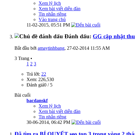
Xem lý lịch
Xem bài viết diễn đàn
Tin nhắn riêng
Vào trang chủ
11-02-2015,
05:51 PM
Đánh dấu:
GG cập nhật thu
Bắt đầu bởi
amaytinhbang
‎, 27-02-2014 11:55 AM
3 Trang
•
1
2
3
Trả lời:
22
Xem: 226,530
Đánh giá0 / 5
Bài cuối
bacdanskf
Xem lý lịch
Xem bài viết diễn đàn
Tin nhắn riêng
30-06-2014,
06:42 PM
Đã tìm ra BÍ QUYẾT seo top 3 trong vòng 2 th