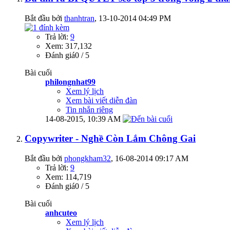
Bắt đầu bởi
thanhtran
‎, 13-10-2014 04:49 PM
Trả lời:
9
Xem: 317,132
Đánh giá0 / 5
Bài cuối
philongnhat99
Xem lý lịch
Xem bài viết diễn đàn
Tin nhắn riêng
14-08-2015,
10:39 AM
Copywriter - Nghề Còn Lắm Chông Gai
Bắt đầu bởi
phongkham32
‎, 16-08-2014 09:17 AM
Trả lời:
9
Xem: 114,719
Đánh giá0 / 5
Bài cuối
anhcuteo
Xem lý lịch