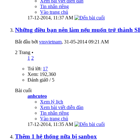
Xem bài viết diễn đàn
Tin nhắn riêng
Vào trang chủ
17-12-2014,
11:37 AM
Những điều bạn nên làm nếu muốn trở thành
Bắt đầu bởi
vnsvietnam
‎, 31-05-2014 09:21 AM
2 Trang
•
1
2
Trả lời:
17
Xem: 192,360
Đánh giá0 / 5
Bài cuối
anhcuteo
Xem lý lịch
Xem bài viết diễn đàn
Tin nhắn riêng
Vào trang chủ
17-12-2014,
11:35 AM
Thêm 1 hệ thống nữa bị sanbox