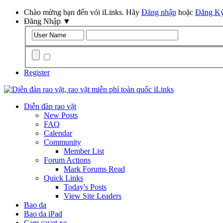
Chào mừng bạn đến vói iLinks. Hãy
Đăng nhập
hoặc
Đăng K
Đăng Nhập
▼
Remember Me?
Register
Diễn đàn rao vặt
New Posts
FAQ
Calendar
Community
Member List
Forum Actions
Mark Forums Read
Quick Links
Today's Posts
View Site Leaders
Bao da
Bao da iPad
Cam cavet xe