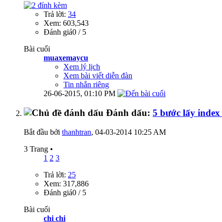
Trả lời:
34
Xem: 603,543
Đánh giá0 / 5
Bài cuối
muaxemaycu
Xem lý lịch
Xem bài viết diễn đàn
Tin nhắn riêng
26-06-2015,
01:10 PM
Đánh dấu:
5 bước lấy inde
Bắt đầu bởi
thanhtran
‎, 04-03-2014 10:25 AM
3 Trang
•
1
2
3
Trả lời:
25
Xem: 317,886
Đánh giá0 / 5
Bài cuối
chi chi