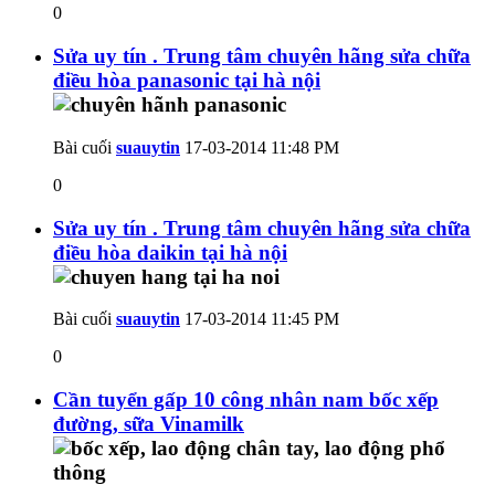
0
Sửa uy tín . Trung tâm chuyên hãng sửa chữa
điều hòa panasonic tại hà nội
Bài cuối
suauytin
17-03-2014
11:48 PM
0
Sửa uy tín . Trung tâm chuyên hãng sửa chữa
điều hòa daikin tại hà nội
Bài cuối
suauytin
17-03-2014
11:45 PM
0
Cần tuyển gấp 10 công nhân nam bốc xếp
đường, sữa Vinamilk