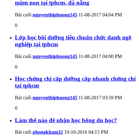
mầm non tại tphcm, đà nẵng
Bài cuối
nguyenthiphuong145
11-08-2017
04:04 PM
0
Lớp học bồi dưỡng tiêu chuẩn chức danh ngề
nghiệp tại tphcm
Bài cuối
nguyenthiphuong145
11-08-2017
04:00 PM
0
Học chứng chỉ cấp dưỡng cấp nhanh chứng chỉ
tại tphcm
Bài cuối
nguyenthiphuong145
11-08-2017
03:59 PM
0
Làm thế nào để nhận học bổng du học?
Bài cuối
phongkham32
19-10-2016
04:15 PM