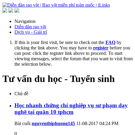
Navigation
Diễn đàn rao vặt
Dịch vụ - Giải trí
If this is your first visit, be sure to check out the
FAQ
by
clicking the link above. You may have to
register
before you
can post: click the register link above to proceed. To start
viewing messages, select the forum that you want to visit from
the selection below.
Tư vấn du học - Tuyển sinh
Chủ đề
Học nhanh chứng chỉ nghiệp vụ sư phạm dạy
nghề tại quận 10 tphcm
Bài cuối
nguyenthiphuong145
11-08-2017
04:24 PM
0