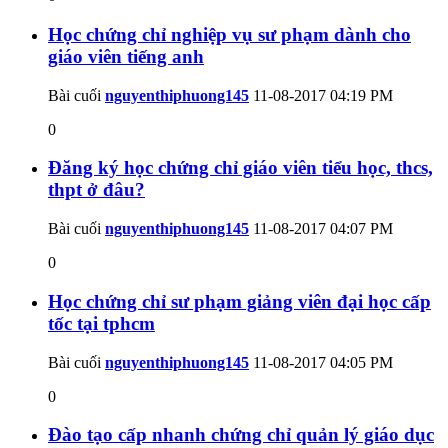
Học chứng chỉ nghiệp vụ sư phạm dành cho
giáo viên tiếng anh
Bài cuối
nguyenthiphuong145
11-08-2017
04:19 PM
0
Đăng ký học chứng chỉ giáo viên tiểu học, thcs,
thpt ở đâu?
Bài cuối
nguyenthiphuong145
11-08-2017
04:07 PM
0
Học chứng chỉ sư phạm giảng viên đại học cấp
tốc tại tphcm
Bài cuối
nguyenthiphuong145
11-08-2017
04:05 PM
0
Đào tạo cấp nhanh chứng chỉ quản lý giáo dục