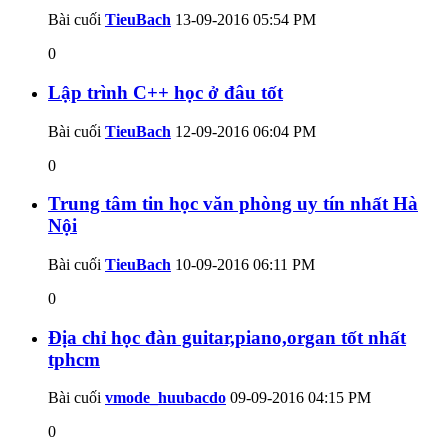
Bài cuối
TieuBach
13-09-2016
05:54 PM
0
Lập trình C++ học ở đâu tốt
Bài cuối
TieuBach
12-09-2016
06:04 PM
0
Trung tâm tin học văn phòng uy tín nhất Hà
Nội
Bài cuối
TieuBach
10-09-2016
06:11 PM
0
Địa chỉ học đàn guitar,piano,organ tốt nhất
tphcm
Bài cuối
vmode_huubacdo
09-09-2016
04:15 PM
0