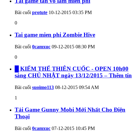
Tải game tân võ lâm miễn phí
Bài cuối
protute
10-12-2015
03:35 PM
0
Tai game mien phi Zombie Hive
Bài cuối
0camxuc
09-12-2015
08:30 PM
0
█ KIẾM THẾ THIÊN CUỐC - OPEN 10h00
sáng CHỦ NHẬT ngày 13/12/2015 – Thêm tín
Bài cuối
suoimo113
08-12-2015
09:54 AM
1
Tải Game Gunny Mobi Mới Nhất Cho Điện
Thoại
Bài cuối
0camxuc
07-12-2015
10:45 PM