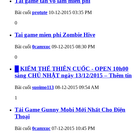
Tải game tân võ lâm miễn phí
Bài cuối
protute
10-12-2015
03:35 PM
0
Tai game mien phi Zombie Hive
Bài cuối
0camxuc
09-12-2015
08:30 PM
0
█ KIẾM THẾ THIÊN CUỐC - OPEN 10h00
sáng CHỦ NHẬT ngày 13/12/2015 – Thêm tín
Bài cuối
suoimo113
08-12-2015
09:54 AM
1
Tải Game Gunny Mobi Mới Nhất Cho Điện
Thoại
Bài cuối
0camxuc
07-12-2015
10:45 PM