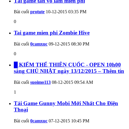
Tải game tân võ lâm miễn phí
Bài cuối
protute
10-12-2015
03:35 PM
0
Tai game mien phi Zombie Hive
Bài cuối
0camxuc
09-12-2015
08:30 PM
0
█ KIẾM THẾ THIÊN CUỐC - OPEN 10h00
sáng CHỦ NHẬT ngày 13/12/2015 – Thêm tín
Bài cuối
suoimo113
08-12-2015
09:54 AM
1
Tải Game Gunny Mobi Mới Nhất Cho Điện
Thoại
Bài cuối
0camxuc
07-12-2015
10:45 PM