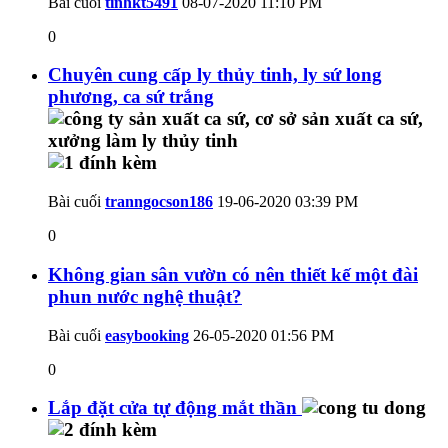
Bài cuối
tinhkt5491
08-07-2020
11:10 PM
0
Chuyên cung cấp ly thủy tinh, ly sứ long
phương, ca sứ trắng
Bài cuối
tranngocson186
19-06-2020
03:39 PM
0
Không gian sân vườn có nên thiết kế một đài
phun nước nghệ thuật?
Bài cuối
easybooking
26-05-2020
01:56 PM
0
Lắp đặt cửa tự động mắt thần