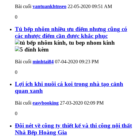
Bài cuối
vantuankhtnseo
22-05-2020
09:51 AM
0
Tủ bếp nhôm nhiều ưu điểm nhưng cũng có
các nhược điểm cần được khắc phục
Bài cuối
minhtai84
07-04-2020
09:23 PM
0
Lợi ích khi nuôi cá koi trong nhà tạo cảnh
quan xanh
Bài cuối
easybooking
27-03-2020
02:09 PM
0
Đôi nét về công ty thiết kế và thi công nội thất
Nhà Bếp Hoàng Gia