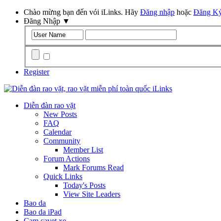
Chào mừng bạn đến vói iLinks. Hãy
Đăng nhập
hoặc
Đăng K
Đăng Nhập
▼
Remember Me?
Register
Diễn đàn rao vặt
New Posts
FAQ
Calendar
Community
Member List
Forum Actions
Mark Forums Read
Quick Links
Today's Posts
View Site Leaders
Bao da
Bao da iPad
Cam cavet xe