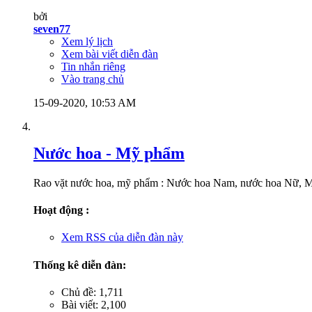
bởi
seven77
Xem lý lịch
Xem bài viết diễn đàn
Tin nhắn riêng
Vào trang chủ
15-09-2020,
10:53 AM
Nước hoa - Mỹ phẩm
Rao vặt nước hoa, mỹ phẩm : Nước hoa Nam, nước hoa Nữ, Mỹ P
Hoạt động :
Xem RSS của diễn đàn này
Thống kê diễn đàn:
Chủ đề: 1,711
Bài viết: 2,100