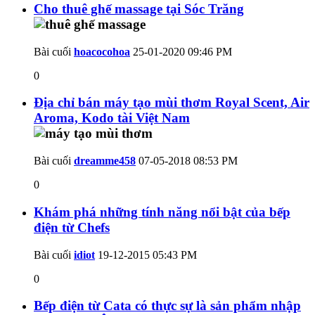
Cho thuê ghế massage tại Sóc Trăng
Bài cuối
hoacocohoa
25-01-2020
09:46 PM
0
Địa chỉ bán máy tạo mùi thơm Royal Scent, Air
Aroma, Kodo tài Việt Nam
Bài cuối
dreamme458
07-05-2018
08:53 PM
0
Khám phá những tính năng nổi bật của bếp
điện từ Chefs
Bài cuối
idiot
19-12-2015
05:43 PM
0
Bếp điện từ Cata có thực sự là sản phẩm nhập