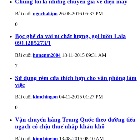
Chúng tôi là những chuyên gia về điện máy
Bài cuối
ngochakipo
26-06-2016
05:37 PM
0
Bọc ghế da vải nỉ chất lượng, gọi luôn Lala
0913285273/1
Bài cuối
hungnm2004
18-11-2015
09:31 AM
7
Sử dụng rèm cửa thích hợp cho văn phòng làm
việc
Bài cuối
kimchingon
04-11-2015
01:27 PM
0
Vận chuyển hàng Trung Quốc theo đường tiểu
ngạch có chịu thuế nhập khẩu khô
Bài cuối
kimchingon
13-08-2015
08:10 AM