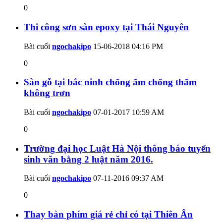
0
Thi công sơn sàn epoxy tại Thái Nguyên
Bài cuối
ngochakipo
15-06-2018
04:16 PM
0
Sàn gỗ tại bắc ninh chống ẩm chống thấm
không trơn
Bài cuối
ngochakipo
07-01-2017
10:59 AM
0
Trường đại học Luật Hà Nội thông báo tuyển
sinh văn bằng 2 luật năm 2016.
Bài cuối
ngochakipo
07-11-2016
09:37 AM
0
Thay bàn phím giá rẻ chỉ có tại Thiên Ân