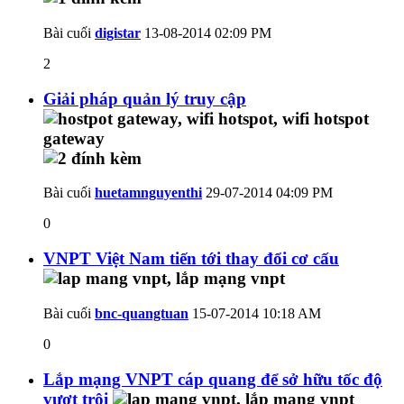
Bài cuối
digistar
13-08-2014
02:09 PM
2
Giải pháp quản lý truy cập
Bài cuối
huetamnguyenthi
29-07-2014
04:09 PM
0
VNPT Việt Nam tiến tới thay đổi cơ cấu
Bài cuối
bnc-quangtuan
15-07-2014
10:18 AM
0
Lắp mạng VNPT cáp quang để sở hữu tốc độ
vượt trội