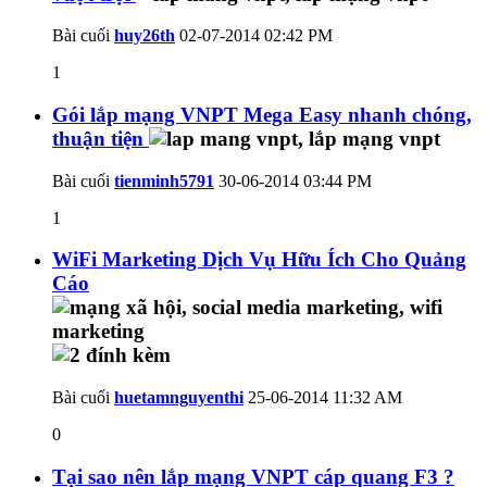
Bài cuối
huy26th
02-07-2014
02:42 PM
1
Gói lắp mạng VNPT Mega Easy nhanh chóng,
thuận tiện
Bài cuối
tienminh5791
30-06-2014
03:44 PM
1
WiFi Marketing Dịch Vụ Hữu Ích Cho Quảng
Cáo
Bài cuối
huetamnguyenthi
25-06-2014
11:32 AM
0
Tại sao nên lắp mạng VNPT cáp quang F3 ?