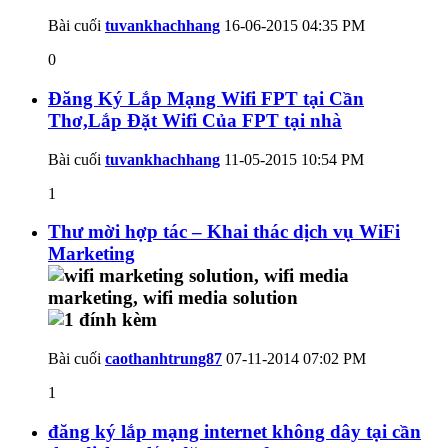
Bài cuối
tuvankhachhang
16-06-2015
04:35 PM
0
Đăng Ký Lắp Mạng Wifi FPT tại Cần
Thơ,Lắp Đặt Wifi Của FPT tại nhà
Bài cuối
tuvankhachhang
11-05-2015
10:54 PM
1
Thư mời hợp tác – Khai thác dịch vụ WiFi
Marketing
Bài cuối
caothanhtrung87
07-11-2014
07:02 PM
1
đăng ký lắp mạng internet không dây tại cần