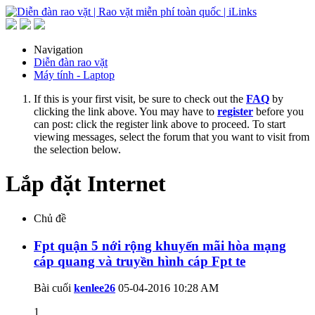
Navigation
Diễn đàn rao vặt
Máy tính - Laptop
If this is your first visit, be sure to check out the
FAQ
by
clicking the link above. You may have to
register
before you
can post: click the register link above to proceed. To start
viewing messages, select the forum that you want to visit from
the selection below.
Lắp đặt Internet
Chủ đề
Fpt quận 5 nới rộng khuyến mãi hòa mạng
cáp quang và truyền hình cáp Fpt te
Bài cuối
kenlee26
05-04-2016
10:28 AM
1