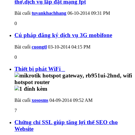
thơ,dịch vụ lắp đặt mạng fpt
Bài cuối
tuvankhachhang
06-10-2014
09:31 PM
0
Cú pháp đăng ký dịch vụ 3G mobifone
Bài cuối
cuongtl
03-10-2014
04:15 PM
0
Thiết bị phát WiFi _
Bài cuối
xososms
04-09-2014
09:52 AM
7
Chứng chỉ SSL giúp tăng lợi thế SEO cho
Website