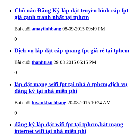
Chỗ nào Đăng Ký lắp đặt truyền hình cáp fpt
giá cạnh tranh nhất tại tphcm
Bài cuối
amaytinhbang
08-09-2015
09:49 PM
0
Dịch vụ lắp đặt cáp quang fpt giá rẻ tại tphcm
Bài cuối
thanhtran
29-08-2015
05:15 PM
0
lắp đặt mạng wifi fpt tại nhà ở tphcm,dịch vụ
đăng ký tại nhà miễn phí
Bài cuối
tuvankhachhang
20-08-2015
10:24 AM
0
đăng ký lắp đặt wifi fpt tại tphcm,bắt mạng
internet wifi tại nhà miễn phí