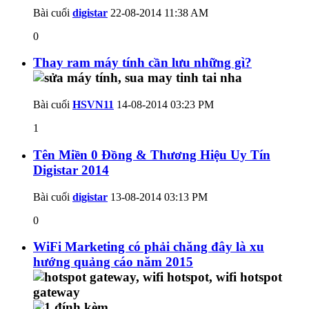
Bài cuối
digistar
22-08-2014
11:38 AM
0
Thay ram máy tính cần lưu những gì?
Bài cuối
HSVN11
14-08-2014
03:23 PM
1
Tên Miền 0 Đồng & Thương Hiệu Uy Tín
Digistar 2014
Bài cuối
digistar
13-08-2014
03:13 PM
0
WiFi Marketing có phải chăng đây là xu
hướng quảng cáo năm 2015