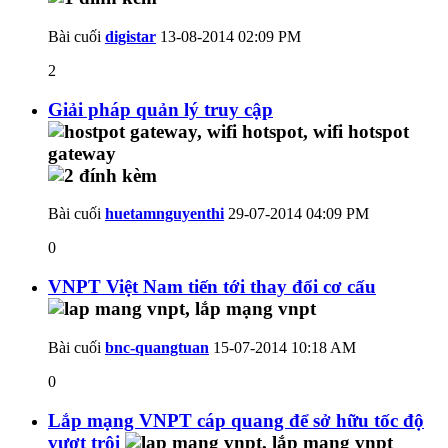
Bài cuối
digistar
13-08-2014
02:09 PM
2
Giải pháp quản lý truy cập
Bài cuối
huetamnguyenthi
29-07-2014
04:09 PM
0
VNPT Việt Nam tiến tới thay đổi cơ cấu
Bài cuối
bnc-quangtuan
15-07-2014
10:18 AM
0
Lắp mạng VNPT cáp quang để sở hữu tốc độ
vượt trội