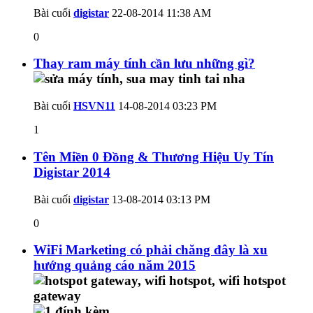
Bài cuối
digistar
22-08-2014
11:38 AM
0
Thay ram máy tính cần lưu những gì?
Bài cuối
HSVN11
14-08-2014
03:23 PM
1
Tên Miền 0 Đồng & Thương Hiệu Uy Tín
Digistar 2014
Bài cuối
digistar
13-08-2014
03:13 PM
0
WiFi Marketing có phải chăng đây là xu
hướng quảng cáo năm 2015