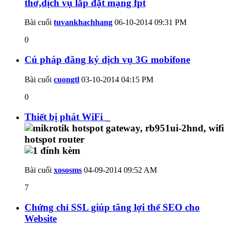
thơ,dịch vụ lắp đặt mạng fpt
Bài cuối
tuvankhachhang
06-10-2014
09:31 PM
0
Cú pháp đăng ký dịch vụ 3G mobifone
Bài cuối
cuongtl
03-10-2014
04:15 PM
0
Thiết bị phát WiFi _
Bài cuối
xososms
04-09-2014
09:52 AM
7
Chứng chỉ SSL giúp tăng lợi thế SEO cho
Website