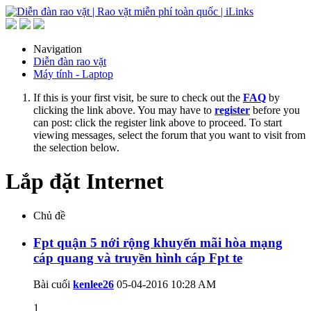
Navigation
Diễn đàn rao vặt
Máy tính - Laptop
If this is your first visit, be sure to check out the
FAQ
by
clicking the link above. You may have to
register
before you
can post: click the register link above to proceed. To start
viewing messages, select the forum that you want to visit from
the selection below.
Lắp đặt Internet
Chủ đề
Fpt quận 5 nới rộng khuyến mãi hòa mạng
cáp quang và truyền hình cáp Fpt te
Bài cuối
kenlee26
05-04-2016
10:28 AM
1