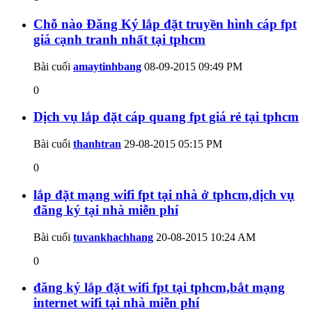
Chỗ nào Đăng Ký lắp đặt truyền hình cáp fpt
giá cạnh tranh nhất tại tphcm
Bài cuối
amaytinhbang
08-09-2015
09:49 PM
0
Dịch vụ lắp đặt cáp quang fpt giá rẻ tại tphcm
Bài cuối
thanhtran
29-08-2015
05:15 PM
0
lắp đặt mạng wifi fpt tại nhà ở tphcm,dịch vụ
đăng ký tại nhà miễn phí
Bài cuối
tuvankhachhang
20-08-2015
10:24 AM
0
đăng ký lắp đặt wifi fpt tại tphcm,bắt mạng
internet wifi tại nhà miễn phí