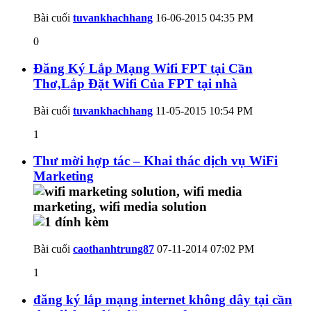
Bài cuối
tuvankhachhang
16-06-2015
04:35 PM
0
Đăng Ký Lắp Mạng Wifi FPT tại Cần
Thơ,Lắp Đặt Wifi Của FPT tại nhà
Bài cuối
tuvankhachhang
11-05-2015
10:54 PM
1
Thư mời hợp tác – Khai thác dịch vụ WiFi
Marketing
Bài cuối
caothanhtrung87
07-11-2014
07:02 PM
1
đăng ký lắp mạng internet không dây tại cần