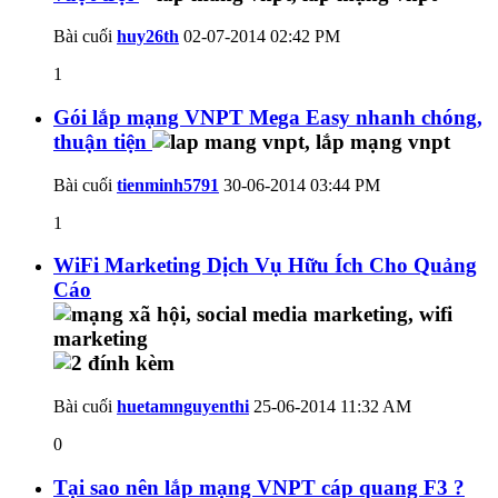
Bài cuối
huy26th
02-07-2014
02:42 PM
1
Gói lắp mạng VNPT Mega Easy nhanh chóng,
thuận tiện
Bài cuối
tienminh5791
30-06-2014
03:44 PM
1
WiFi Marketing Dịch Vụ Hữu Ích Cho Quảng
Cáo
Bài cuối
huetamnguyenthi
25-06-2014
11:32 AM
0
Tại sao nên lắp mạng VNPT cáp quang F3 ?