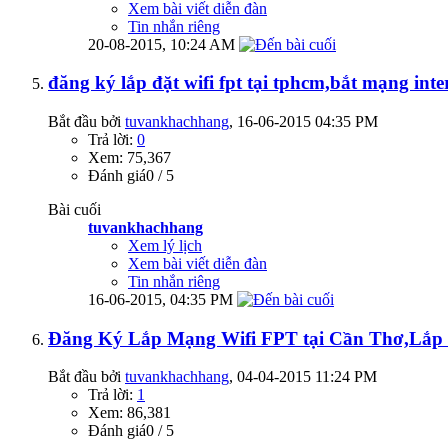
Xem bài viết diễn đàn
Tin nhắn riêng
20-08-2015,
10:24 AM
đăng ký lắp đặt wifi fpt tại tphcm,bắt mạng inter
Bắt đầu bởi
tuvankhachhang
‎, 16-06-2015 04:35 PM
Trả lời:
0
Xem: 75,367
Đánh giá0 / 5
Bài cuối
tuvankhachhang
Xem lý lịch
Xem bài viết diễn đàn
Tin nhắn riêng
16-06-2015,
04:35 PM
Đăng Ký Lắp Mạng Wifi FPT tại Cần Thơ,Lắp 
Bắt đầu bởi
tuvankhachhang
‎, 04-04-2015 11:24 PM
Trả lời:
1
Xem: 86,381
Đánh giá0 / 5