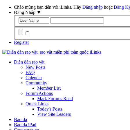
Chào mừng bạn đến vói iLinks. Hãy
Đăng nhập
hoặc
Đăng K
Đăng Nhập
▼
Remember Me?
Register
Diễn đàn rao vặt
New Posts
FAQ
Calendar
Community
Member List
Forum Actions
Mark Forums Read
Quick Links
Today's Posts
View Site Leaders
Bao da
Bao da iPad
Cam cavet xe