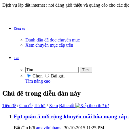
Dịch vụ lắp đặt internet : nơi đăng giới thiệu và quảng cáo cho các dị
Công cụ
Đánh dấu đã đọc chuyên mục
Xem chuyên mục cấp trên
Tìm
Chọn
Bài gửi
Tìm nâng cao
Chủ đề trong diễn đàn này
Tiêu đề
/
Chủ đề
Trả lời
/
Xem
Bài cuối
Fpt quận 5 nới rộng khuyến mãi hòa mạng cáp q
Bắt đầu bởi
amaytinhbang
‎, 30-10-2015 11:25 PM