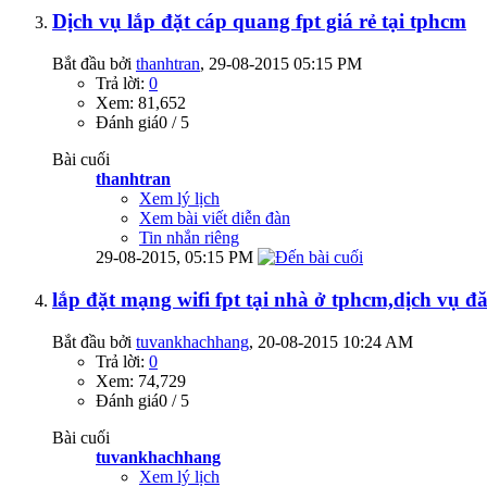
Dịch vụ lắp đặt cáp quang fpt giá rẻ tại tphcm
Bắt đầu bởi
thanhtran
‎, 29-08-2015 05:15 PM
Trả lời:
0
Xem: 81,652
Đánh giá0 / 5
Bài cuối
thanhtran
Xem lý lịch
Xem bài viết diễn đàn
Tin nhắn riêng
29-08-2015,
05:15 PM
lắp đặt mạng wifi fpt tại nhà ở tphcm,dịch vụ đ
Bắt đầu bởi
tuvankhachhang
‎, 20-08-2015 10:24 AM
Trả lời:
0
Xem: 74,729
Đánh giá0 / 5
Bài cuối
tuvankhachhang
Xem lý lịch