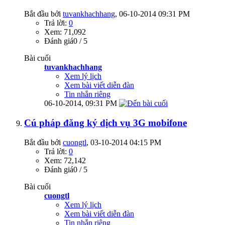
Bắt đầu bởi
tuvankhachhang
‎, 06-10-2014 09:31 PM
Trả lời:
0
Xem: 71,092
Đánh giá0 / 5
Bài cuối
tuvankhachhang
Xem lý lịch
Xem bài viết diễn đàn
Tin nhắn riêng
06-10-2014,
09:31 PM
Cú pháp đăng ký dịch vụ 3G mobifone
Bắt đầu bởi
cuongtl
‎, 03-10-2014 04:15 PM
Trả lời:
0
Xem: 72,142
Đánh giá0 / 5
Bài cuối
cuongtl
Xem lý lịch
Xem bài viết diễn đàn
Tin nhắn riêng