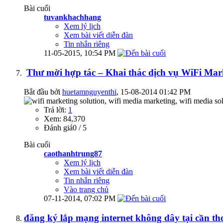
Bài cuối
tuvankhachhang
Xem lý lịch
Xem bài viết diễn đàn
Tin nhắn riêng
11-05-2015,
10:54 PM
Thư mời hợp tác – Khai thác dịch vụ WiFi Mar
Bắt đầu bởi
huetamnguyenthi
‎, 15-08-2014 01:42 PM
Trả lời:
1
Xem: 84,370
Đánh giá0 / 5
Bài cuối
caothanhtrung87
Xem lý lịch
Xem bài viết diễn đàn
Tin nhắn riêng
Vào trang chủ
07-11-2014,
07:02 PM
đăng ký lắp mạng internet không dây tại cần th