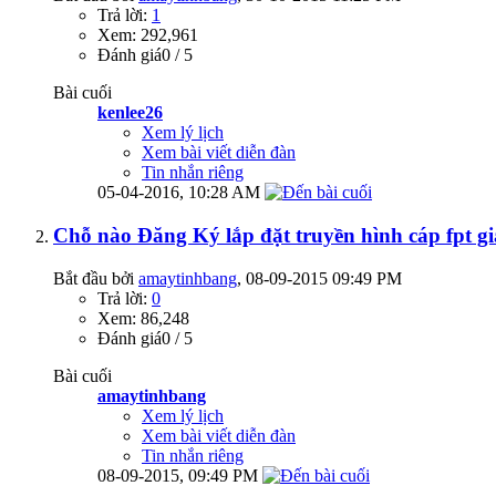
Trả lời:
1
Xem: 292,961
Đánh giá0 / 5
Bài cuối
kenlee26
Xem lý lịch
Xem bài viết diễn đàn
Tin nhắn riêng
05-04-2016,
10:28 AM
Chỗ nào Đăng Ký lắp đặt truyền hình cáp fpt gi
Bắt đầu bởi
amaytinhbang
‎, 08-09-2015 09:49 PM
Trả lời:
0
Xem: 86,248
Đánh giá0 / 5
Bài cuối
amaytinhbang
Xem lý lịch
Xem bài viết diễn đàn
Tin nhắn riêng
08-09-2015,
09:49 PM