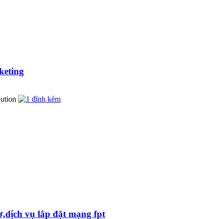
keting
ơ,dịch vụ lắp đặt mạng fpt