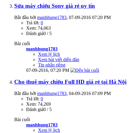
Sửa máy chiếu Sony giá rẻ uy tín
Bắt đầu bởi
manhhung1783
‎, 07-09-2016 07:20 PM
Trả lời:
0
Xem: 74,063
Đánh giá0 / 5
Bài cuối
manhhung1783
Xem lý lịch
Xem bài viết diễn đàn
Tin nhắn riêng
07-09-2016,
07:20 PM
Cho thuê máy chiếu Full HD giá rẻ tại Hà Nội
Bắt đầu bởi
manhhung1783
‎, 04-09-2016 07:09 PM
Trả lời:
0
Xem: 74,269
Đánh giá0 / 5
Bài cuối
manhhung1783
Xem lý lịch