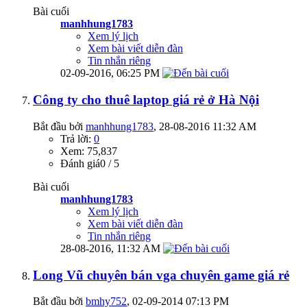
Bài cuối
manhhung1783
Xem lý lịch
Xem bài viết diễn đàn
Tin nhắn riêng
02-09-2016,
06:25 PM
Công ty cho thuê laptop giá rẻ ở Hà Nội
Bắt đầu bởi
manhhung1783
‎, 28-08-2016 11:32 AM
Trả lời:
0
Xem: 75,837
Đánh giá0 / 5
Bài cuối
manhhung1783
Xem lý lịch
Xem bài viết diễn đàn
Tin nhắn riêng
28-08-2016,
11:32 AM
Long Vũ chuyên bán vga chuyên game giá rẻ
Bắt đầu bởi
bmhy752
‎, 02-09-2014 07:13 PM