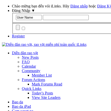
Chào mừng bạn đến vói iLinks. Hãy
Đăng nhập
hoặc
Đăng K
Đăng Nhập
▼
Remember Me?
Register
Diễn đàn rao vặt
New Posts
FAQ
Calendar
Community
Member List
Forum Actions
Mark Forums Read
Quick Links
Today's Posts
View Site Leaders
Bao da
Bao da iPad
Cam cavet xe