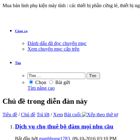
Mua bán linh phụ kiện máy tính : các thiết bị phần cứng lẻ, thiết bị n
Công cụ
Đánh dấu đã đọc chuyên mục
Xem chuyên mục cấp trên
Tìm
Chọn
Bài gửi
Tìm nâng cao
Chủ đề trong diễn đàn này
Tiêu đề
/
Chủ đề
Trả lời
/
Xem
Bài cuối
Dịch vụ cho thuê bộ đàm mọi nhu cầu
Bắt đầu bởi
manhhung1783
‎, 09-10-2016 03:10 PM