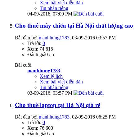
Xem bài viết diễn đàn
Tin nhắn riêng
04-09-2016,
07:09 PM
Cho thuê máy chiếu tại Hà Nội chất lượng cao
Bắt đầu bởi
manhhung1783
‎, 03-09-2016 03:57 PM
Trả lời:
0
Xem: 74,615
Đánh giá0 / 5
Bài cuối
manhhung1783
Xem lý lịch
Xem bài viết diễn đàn
Tin nhắn riêng
03-09-2016,
03:57 PM
Cho thuê laptop tại Hà Nội giá rẻ
Bắt đầu bởi
manhhung1783
‎, 02-09-2016 06:25 PM
Trả lời:
0
Xem: 76,600
Đánh giá0 / 5