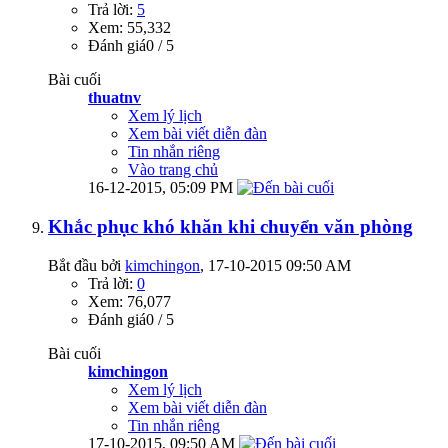
Trả lời:
5
Xem: 55,332
Đánh giá0 / 5
Bài cuối
thuatnv
Xem lý lịch
Xem bài viết diễn đàn
Tin nhắn riêng
Vào trang chủ
16-12-2015,
05:09 PM
Khắc phục khó khăn khi chuyển văn phòng
Bắt đầu bởi
kimchingon
‎, 17-10-2015 09:50 AM
Trả lời:
0
Xem: 76,077
Đánh giá0 / 5
Bài cuối
kimchingon
Xem lý lịch
Xem bài viết diễn đàn
Tin nhắn riêng
17-10-2015,
09:50 AM