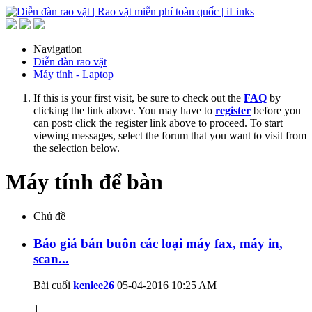
Navigation
Diễn đàn rao vặt
Máy tính - Laptop
If this is your first visit, be sure to check out the
FAQ
by
clicking the link above. You may have to
register
before you
can post: click the register link above to proceed. To start
viewing messages, select the forum that you want to visit from
the selection below.
Máy tính để bàn
Chủ đề
Báo giá bán buôn các loại máy fax, máy in,
scan...
Bài cuối
kenlee26
05-04-2016
10:25 AM
1