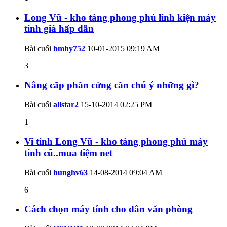
Long Vũ - kho tàng phong phú linh kiện máy
tính giá hấp dẫn
Bài cuối
bmhy752
10-01-2015
09:19 AM
3
Nâng cấp phần cứng cần chú ý những gì?
Bài cuối
allstar2
15-10-2014
02:25 PM
1
Vi tính Long Vũ - kho tàng phong phú máy
tính cũ..mua tiệm net
Bài cuối
hunghv63
14-08-2014
09:04 AM
6
Cách chọn máy tính cho dân văn phòng