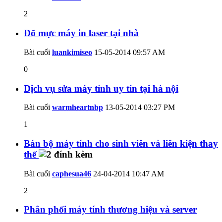
2
Đổ mực máy in laser tại nhà
Bài cuối
luankimiseo
15-05-2014
09:57 AM
0
Dịch vụ sửa máy tính uy tín tại hà nội
Bài cuối
warmheartnbp
13-05-2014
03:27 PM
1
Bán bộ máy tính cho sinh viên và liên kiện thay
thế
Bài cuối
caphesua46
24-04-2014
10:47 AM
2
Phân phối máy tính thương hiệu và server