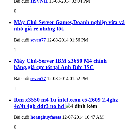
Bài cuối
HSVN11
13-08-2014
03:04 PM
0
Máy Chủ-Server Games,Doanh nghiệp vừa và
nhỏ giá rẻ nhưng tốt.
Bài cuối
seven77
12-08-2014
01:56 PM
1
Máy Chủ-Server IBM x3650 M4 chính
hãng,giá cực tốt tại Anh Đức JSC
Bài cuối
seven77
12-08-2014
01:52 PM
1
Ibm x3550 m4 1u intel xeon e5-2609 2.4ghz
4c/4t 4gb ddr3 no hd
Bài cuối
hoanghuyfasets
12-07-2014
10:47 AM
0