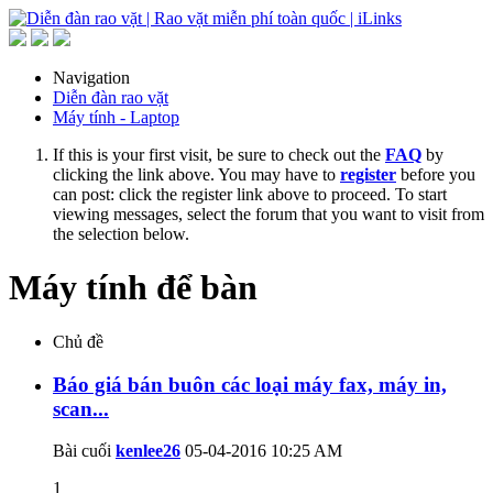
Navigation
Diễn đàn rao vặt
Máy tính - Laptop
If this is your first visit, be sure to check out the
FAQ
by
clicking the link above. You may have to
register
before you
can post: click the register link above to proceed. To start
viewing messages, select the forum that you want to visit from
the selection below.
Máy tính để bàn
Chủ đề
Báo giá bán buôn các loại máy fax, máy in,
scan...
Bài cuối
kenlee26
05-04-2016
10:25 AM
1