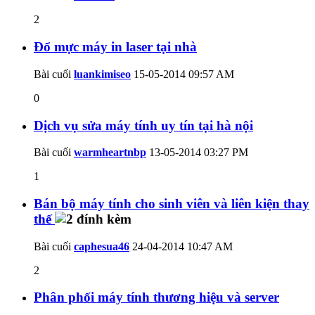
2
Đổ mực máy in laser tại nhà
Bài cuối
luankimiseo
15-05-2014
09:57 AM
0
Dịch vụ sửa máy tính uy tín tại hà nội
Bài cuối
warmheartnbp
13-05-2014
03:27 PM
1
Bán bộ máy tính cho sinh viên và liên kiện thay
thế
Bài cuối
caphesua46
24-04-2014
10:47 AM
2
Phân phối máy tính thương hiệu và server