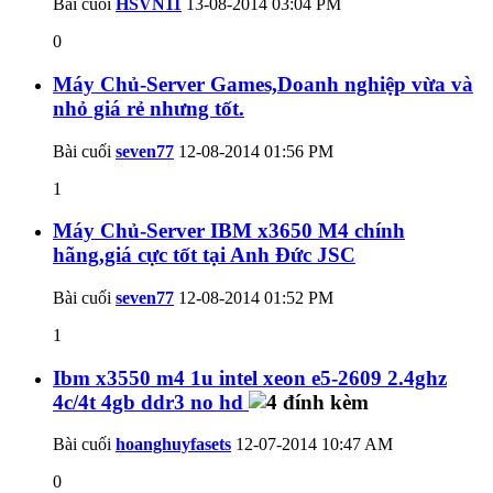
Bài cuối
HSVN11
13-08-2014
03:04 PM
0
Máy Chủ-Server Games,Doanh nghiệp vừa và
nhỏ giá rẻ nhưng tốt.
Bài cuối
seven77
12-08-2014
01:56 PM
1
Máy Chủ-Server IBM x3650 M4 chính
hãng,giá cực tốt tại Anh Đức JSC
Bài cuối
seven77
12-08-2014
01:52 PM
1
Ibm x3550 m4 1u intel xeon e5-2609 2.4ghz
4c/4t 4gb ddr3 no hd
Bài cuối
hoanghuyfasets
12-07-2014
10:47 AM
0