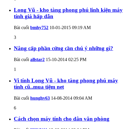
Long Vũ - kho tàng phong phú linh kiện máy
tính giá hấp dẫn
Bài cuối
bmhy752
10-01-2015
09:19 AM
3
Nâng cấp phần cứng cần chú ý những gì?
Bài cuối
allstar2
15-10-2014
02:25 PM
1
Vi tính Long Vũ - kho tàng phong phú máy
tính cũ..mua tiệm net
Bài cuối
hunghv63
14-08-2014
09:04 AM
6
Cách chọn máy tính cho dân văn phòng