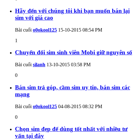
Hãy đến với chúng tôi khi bạn muốn bán lại
sim với giá cao
Bài cuối
o0okool125
15-10-2015
08:54 PM
1
Chuyển đổi sim sinh viên Mobi giữ nguyên số
Bài cuối
silanh
13-10-2015
03:58 PM
0
Bán sim trả góp, cầm sim uy tín, bán sim các
mạng
Bài cuối
o0okool125
04-08-2015
08:32 PM
0
Chọn sim đẹp để dùng tốt nhất với nhiều tư
vấn tại đây