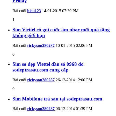
Friday
Bài cuối
hieu123
14-01-2015
07:30 PM
1
Sim Viettel có gói cước âm nhạc mới quà tặng
không giới hạn
Bài cuối
rickyson280287
10-01-2015
02:06 PM
0
Sim số đẹp Viettel đầu số 0968 do
sodeptrasau.com cung cấp
Bài cuối
rickyson280287
26-12-2014
12:00 PM
0
Sim Mobifone trả sau tại sodeptrasau.com
Bài cuối
rickyson280287
06-12-2014
01:39 PM