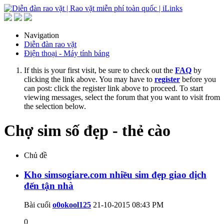
Navigation
Diễn đàn rao vặt
Điện thoại - Máy tính bảng
If this is your first visit, be sure to check out the
FAQ
by
clicking the link above. You may have to
register
before you
can post: click the register link above to proceed. To start
viewing messages, select the forum that you want to visit from
the selection below.
Chợ sim số đẹp - thẻ cào
Chủ đề
Kho simsogiare.com nhiều sim đẹp giao dịch
đến tận nhà
Bài cuối
o0okool125
21-10-2015
08:43 PM
0